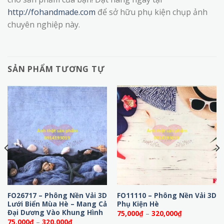
http://fohandmade.com
để sở hữu phụ kiện chụp ảnh
chuyên nghiệp này.
SẢN PHẨM TƯƠNG TỰ
FO26717 – Phông Nền Vải 3D
FO11110 – Phông Nền Vải 3D
Lưới Biển Mùa Hè – Mang Cả
Phụ Kiện Hè
Đại Dương Vào Khung Hình
Khoảng
75,000
₫
–
320,000
₫
giá:
Khoảng
75,000
₫
–
320,000
₫