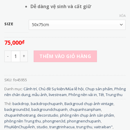
Dễ dàng vệ sinh và cất giữ
XÓA
SIZE
75,000
₫
fo45955 - Phông Nền Vải In 3D Chủ Đề Trà Đạo Phong Cách 
THÊM VÀO GIỎ HÀNG
SKU:
fo45955
Danh mục:
Cảnh trí
,
Chủ đề Sự kiện/Mùa lễ hội
,
Chụp sản phẩm
,
Phông
nền chân dung, mẫu ảnh, livestream
,
Phông nền vải in
,
Tết
,
Trung thu
Thẻ:
backdrop
,
backdropchupanh
,
Backgroud chụp ảnh vintage
,
background3d
,
backgroundchupanh
,
chupanhsanpham
,
chupanhthoitrang
,
decorstudio
,
phông nền chụp ảnh sản phẩm
,
phông nền Trung thu
,
phongnen3d
,
phongnenchupanh
,
PhụKiệnChụpẢnh
,
studio
,
trangtrinhacua
,
trung thu
,
vaitraiban"
,