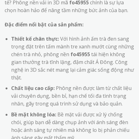
tế? Phông nền vải in 3D mã
fo45955
chính là sự lựa
chọn hoàn hảo để nâng tầm những bức ảnh của bạn.
Đặc điểm nổi bật của sản phẩm:
Thiết kế chân thực:
Với hình ảnh ấm trà đen sang
trọng đặt trên tấm mành tre xanh mướt cùng những
chén trà nhỏ, phông nền
fo45955
tái hiện không
gian thưởng trà tĩnh lặng, đậm chất Á Đông. Công
nghệ in 3D sắc nét mang lại cảm giác sống động như
thật.
Chất liệu cao cấp:
Phông nền được làm từ chất liệu
vải chuyên dụng, bền bỉ, hạn chế tối đa tình trạng
nhăn, gãy trong quá trình sử dụng và bảo quản.
Bề mặt không lóa:
Bề mặt vải được xử lý chống
chói, giúp bạn dễ dàng chụp ảnh với ánh sáng đèn
hoặc ánh sáng tự nhiên mà không lo bị phản chiếu
ánh sáng gây mất thẩm mỹ.