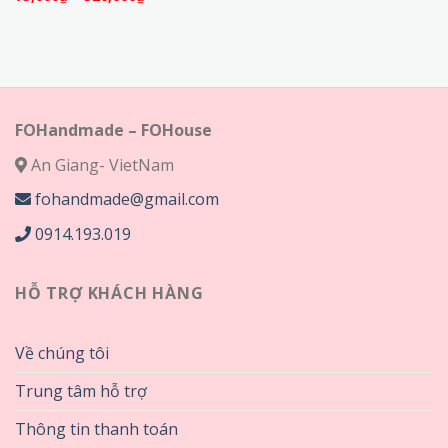
từ
giá:
75,000₫
từ
đến
75,000₫
320,000₫
đến
320,000₫
FOHandmade – FOHouse
An Giang- VietNam
fohandmade@gmail.com
0914.193.019
HỖ TRỢ KHÁCH HÀNG
Về chúng tôi
Trung tâm hỗ trợ
Thông tin thanh toán