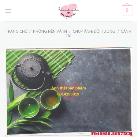
Skip
to
0
content
TRANG CHỦ
/
PHÔNG NỀN VẢI IN
/
CHỤP ẢNH/ĐỐI TƯỢNG
/
CẢNH
TRÍ