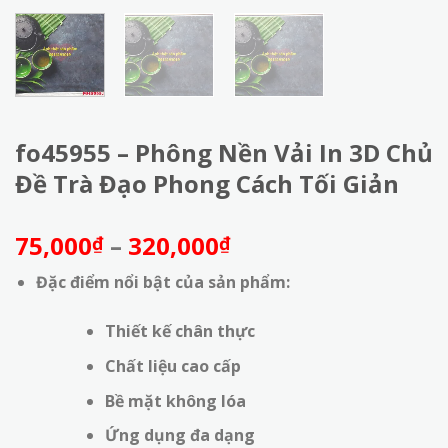
fo45955 – Phông Nền Vải In 3D Chủ
Đề Trà Đạo Phong Cách Tối Giản
Khoảng
75,000
–
320,000
₫
₫
giá:
Đặc điểm nổi bật của sản phẩm:
từ
75,000₫
Thiết kế chân thực
đến
320,000₫
Chất liệu cao cấp
Bề mặt không lóa
Ứng dụng đa dạng