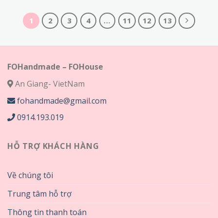
từ
từ
75,000₫
75,000₫
đến
đến
320,000₫
320,000₫
1
2
3
4
…
11
12
13
FOHandmade – FOHouse
An Giang- VietNam
fohandmade@gmail.com
0914.193.019
HỖ TRỢ KHÁCH HÀNG
Về chúng tôi
Trung tâm hỗ trợ
Thông tin thanh toán