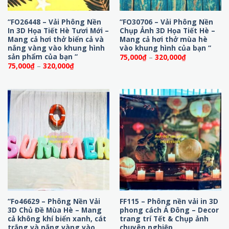
“FO26448 – Vải Phông Nền
“FO30706 – Vải Phông Nền
In 3D Họa Tiết Hè Tươi Mới –
Chụp Ảnh 3D Họa Tiết Hè –
Mang cả hơi thở biển cả và
Mang cả hơi thở mùa hè
nắng vàng vào khung hình
vào khung hình của bạn “
sản phẩm của bạn “
Khoảng
75,000
₫
–
320,000
₫
giá:
Khoảng
75,000
₫
–
320,000
₫
từ
giá:
75,000₫
từ
đến
75,000₫
320,000₫
đến
320,000₫
“Fo46629 – Phông Nền Vải
FF115 – Phông nền vải in 3D
3D Chủ Đề Mùa Hè – Mang
phong cách Á Đông – Decor
cả không khí biển xanh, cát
trang trí Tết & Chụp ảnh
trắng và nắng vàng vào
chuyên nghiệp