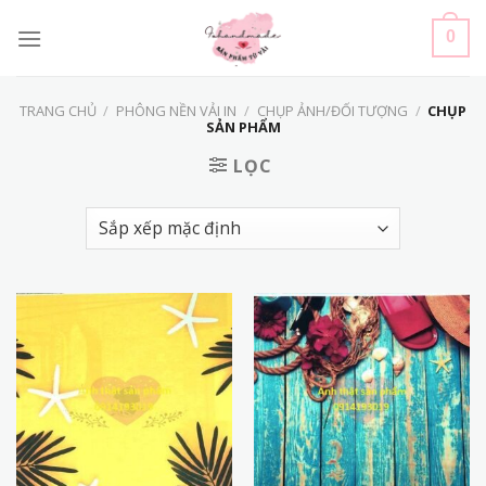
Skip
to
0
content
TRANG CHỦ
/
PHÔNG NỀN VẢI IN
/
CHỤP ẢNH/ĐỐI TƯỢNG
/
CHỤP
SẢN PHẨM
LỌC