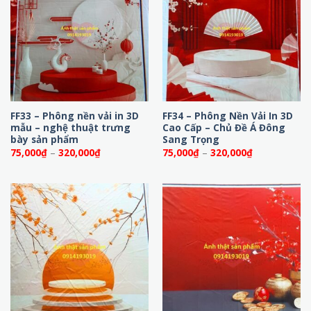
FF33 – Phông nền vải in 3D
FF34 – Phông Nền Vải In 3D
mẫu – nghệ thuật trưng
Cao Cấp – Chủ Đề Á Đông
bày sản phẩm
Sang Trọng
Khoảng
Khoảng
75,000
₫
–
320,000
₫
75,000
₫
–
320,000
₫
giá:
giá:
từ
từ
75,000₫
75,000₫
đến
đến
320,000₫
320,000₫