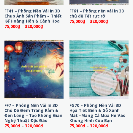
FF41 – Phông Nền Vải In 3D
FF61 – Phông nền vải in 3D
Chụp Ảnh Sản Phẩm – Thiết
chủ đề Tết rực rỡ
Kế Hoàng Hôn & Cành Hoa
Khoảng
75,000
₫
–
320,000
₫
giá:
Khoảng
75,000
₫
–
320,000
₫
từ
giá:
75,000₫
từ
đến
75,000₫
320,000₫
đến
320,000₫
FF7 – Phông Nền Vải In 3D
FG70 – Phông Nền Vải 3D
Chủ Đề Đêm Trăng Rằm &
Họa Tiết Biển & Gỗ Xanh
Đèn Lồng – Tạo Không Gian
Mát –Mang Cả Mùa Hè Vào
Nghệ Thuật Độc Đáo
Khung Hình Của Bạn
Khoảng
Khoảng
75,000
₫
–
320,000
₫
75,000
₫
–
320,000
₫
giá:
giá: