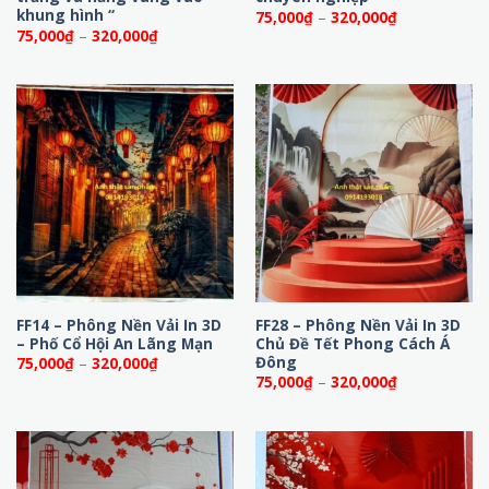
khung hình “
Khoảng
75,000
₫
–
320,000
₫
giá:
Khoảng
75,000
₫
–
320,000
₫
từ
giá:
75,000₫
từ
đến
75,000₫
320,000₫
đến
320,000₫
FF14 – Phông Nền Vải In 3D
FF28 – Phông Nền Vải In 3D
– Phố Cổ Hội An Lãng Mạn
Chủ Đề Tết Phong Cách Á
Đông
Khoảng
75,000
₫
–
320,000
₫
giá:
Khoảng
75,000
₫
–
320,000
₫
từ
giá:
75,000₫
từ
đến
75,000₫
320,000₫
đến
320,000₫