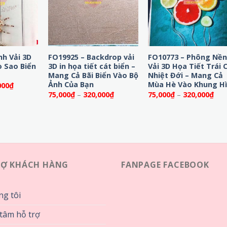
nh Vải 3D
FO19925 – Backdrop vải
FO10773 – Phông Nề
ò Sao Biển
3D in họa tiết cát biển –
Vải 3D Họa Tiết Trái 
Mang Cả Bãi Biển Vào Bộ
Nhiệt Đới – Mang Cả
Ảnh Của Bạn
Mùa Hè Vào Khung H
Khoảng
000
₫
giá:
Khoảng
Kho
75,000
₫
–
320,000
₫
75,000
₫
–
320,000
₫
từ
giá:
giá:
75,000₫
từ
từ
đến
75,000₫
75,
320,000₫
đến
đến
320,000₫
320
RỢ KHÁCH HÀNG
FANPAGE FACEBOOK
ng tôi
tâm hỗ trợ