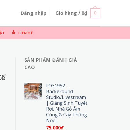
Đăng nhập
Giỏ hàng /
0
₫
0
ẶT
LIÊN HỆ
SẢN PHẨM ĐÁNH GIÁ
CAO
Kế
FO31952 -
Background
Studio/Livestream
| Giáng Sinh Tuyết
Rơi, Nhà Gỗ Ấm
Cúng & Cây Thông
Noel
75,000
₫
–