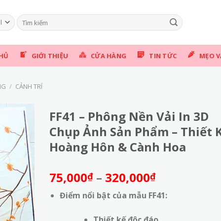
Tìm
kiếm:
HỦ
GIỚI THIỆU
CỬA HÀNG
TIN TỨC
MẸO V
NG
/
CẢNH TRÍ
FF41 – Phông Nền Vải In 3D
Chụp Ảnh Sản Phẩm – Thiết 
Hoàng Hôn & Cành Hoa
Khoảng
75,000
–
320,000
₫
₫
giá:
Điểm nổi bật của mẫu FF41:
từ
75,000₫
Thiết kế độc đáo