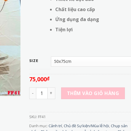
đến
320,000₫
Chất liệu cao cấp
Ứng dụng đa dạng
Tiện lợi
SIZE
75,000
₫
FF41 - Phông Nền Vải In 3D Chụp Ảnh Sản Phẩm 
THÊM VÀO GIỎ HÀNG
SKU:
FF41
Danh mục:
Cảnh trí
,
Chủ đề Sự kiện/Mùa lễ hội
,
Chụp sản