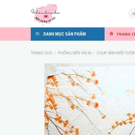
Skip
to
content
DANH MỤC SẢN PHẨM
TRANG C
TRANG CHỦ
/
PHÔNG NỀN VẢI IN
/
CHỤP ẢNH/ĐỐI TƯỢ