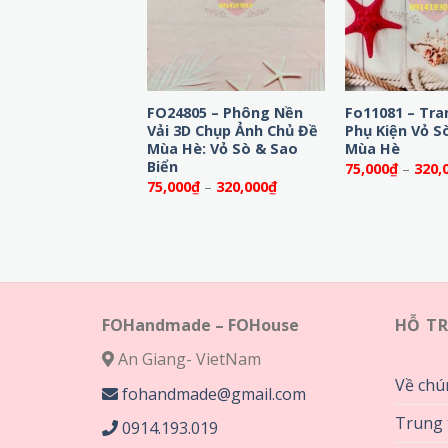
6- Background
FO24805 – Phông Nền
Fo11081 – Tra
 Họa Tiết Nước
Vải 3D Chụp Ảnh Chủ Đề
Phụ Kiện Vỏ S
anh – Mang cả đại
Mùa Hè: Vỏ Sò & Sao
Mùa Hè
vào không gian
Biển
75,000
₫
–
320,
nh của bạn! “
Khoảng
75,000
₫
–
320,000
₫
giá:
Khoảng
₫
–
320,000
₫
từ
giá:
75,000₫
từ
đến
75,000₫
320,000₫
đến
320,000₫
FOHandmade – FOHouse
HỖ T
An Giang- VietNam
Về chú
fohandmade@gmail.com
Trung 
0914.193.019