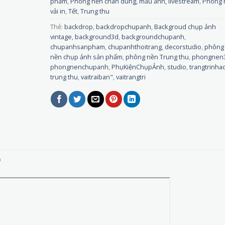
phẩm
,
Phông nền chân dung, mẫu ảnh, livestream
,
Phông 
vải in
,
Tết
,
Trung thu
Thẻ:
backdrop
,
backdropchupanh
,
Backgroud chụp ảnh
vintage
,
background3d
,
backgroundchupanh
,
chupanhsanpham
,
chupanhthoitrang
,
decorstudio
,
phông
nền chụp ảnh sản phẩm
,
phông nền Trung thu
,
phongnen
phongnenchupanh
,
PhụKiệnChụpẢnh
,
studio
,
trangtrinha
trung thu
,
vaitraiban"
,
vaitrangtri
)