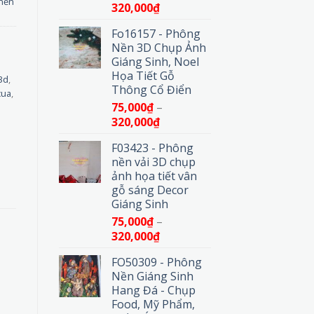
nền
Khoảng
320,000
₫
giá:
Fo16157 - Phông
từ
Nền 3D Chụp Ảnh
75,000₫
Giáng Sinh, Noel
đến
Họa Tiết Gỗ
320,000₫
3d
,
Thông Cổ Điển
cua
,
75,000
₫
–
Khoảng
320,000
₫
giá:
F03423 - Phông
từ
nền vải 3D chụp
75,000₫
ảnh họa tiết vân
đến
gỗ sáng Decor
320,000₫
Giáng Sinh
75,000
₫
–
Khoảng
320,000
₫
giá:
FO50309 - Phông
từ
Nền Giáng Sinh
75,000₫
Hang Đá - Chụp
đến
Food, Mỹ Phẩm,
320,000₫