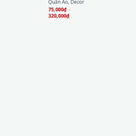
Quần Áo, Decor
75,000
₫
–
Khoảng
320,000
₫
giá:
từ
75,000₫
đến
320,000₫