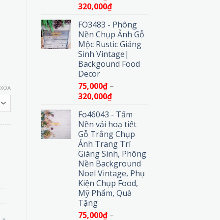
Khoảng
320,000
₫
giá:
FO3483 - Phông
từ
Nền Chụp Ảnh Gỗ
75,000₫
Mộc Rustic Giáng
đến
Sinh Vintage|
320,000₫
Backgound Food
Decor
75,000
₫
–
XÓA
Khoảng
320,000
₫
giá:
Fo46043 - Tấm
từ
Nền vải hoạ tiết
75,000₫
Gỗ Trắng Chụp
đến
Ảnh Trang Trí
320,000₫
- Thiết Kế Hoàng Hôn & Cành Hoa số lượng
Giáng Sinh, Phông
Nền Background
Noel Vintage, Phụ
Kiện Chụp Food,
Mỹ Phẩm, Quà
Tặng
75,000
₫
–