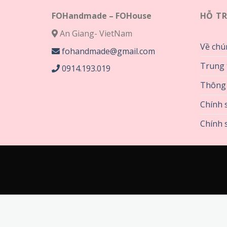
FOHandmade – FOHouse
HỖ T
An Giang- VietNam
Về chú
fohandmade@gmail.com
Trung 
0914.193.019
Thông 
Chính 
Chính s