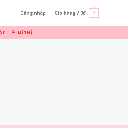
Đăng nhập
Giỏ hàng /
0
₫
0
ẶT
LIÊN HỆ