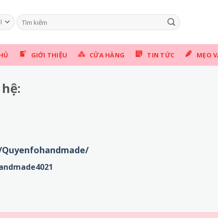
Tìm
kiếm:
HỦ
GIỚI THIỆU
CỬA HÀNG
TIN TỨC
MẸO V
 hệ:
m/Quyenfohandmade/
handmade4021