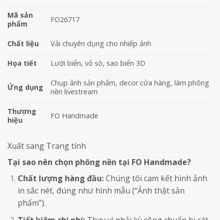
Mã sản
FO26717
phẩm
Chất liệu
Vải chuyên dụng cho nhiếp ảnh
Họa tiết
Lưới biển, vỏ sò, sao biển 3D
Chụp ảnh sản phẩm, decor cửa hàng, làm phông
Ứng dụng
nền livestream
Thương
FO Handmade
hiệu
Xuất sang Trang tính
Tại sao nên chọn phông nền tại FO Handmade?
Chất lượng hàng đầu:
Chúng tôi cam kết hình ảnh
in sắc nét, đúng như hình mẫu (“Ảnh thật sản
phẩm”).
Tiết kiệm chi phí:
Thay vì phải kỳ công chuẩn bị cát,