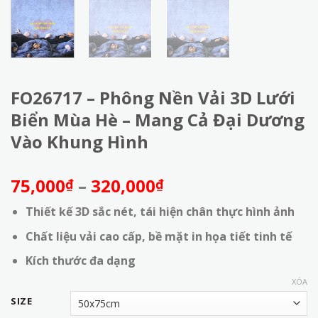
FO26717 – Phông Nền Vải 3D Lưới
Biển Mùa Hè – Mang Cả Đại Dương
Vào Khung Hình
Khoảng
75,000
–
320,000
₫
₫
giá:
Thiết kế 3D sắc nét, tái hiện chân thực hình ảnh
từ
75,000₫
Chất liệu vải cao cấp, bề mặt in họa tiết tinh tế
đến
Kích thước đa dạng
320,000₫
XÓA
SIZE