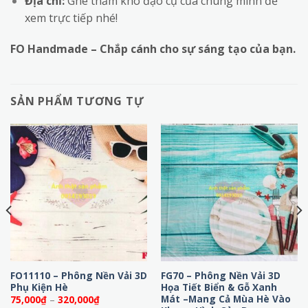
Địa chỉ:
Ghé thăm kho đạo cụ của chúng mình để
xem trực tiếp nhé!
FO Handmade – Chắp cánh cho sự sáng tạo của bạn.
SẢN PHẨM TƯƠNG TỰ
FO11110 – Phông Nền Vải 3D
FG70 – Phông Nền Vải 3D
Phụ Kiện Hè
Họa Tiết Biển & Gỗ Xanh
Mát –Mang Cả Mùa Hè Vào
Khoảng
75,000
₫
–
320,000
₫
giá: