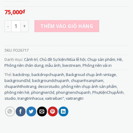
75,000
₫
FO26717 - Phông Nền Vải 3D Lưới Biển Mùa Hè – Mang Cả Đ
THÊM VÀO GIỎ HÀNG
SKU:
FO26717
Danh mục:
Cảnh trí
,
Chủ đề Sự kiện/Mùa lễ hội
,
Chụp sản phẩm
,
Hè
,
Phông nền chân dung, mẫu ảnh, livestream
,
Phông nền vải in
Thẻ:
backdrop
,
backdropchupanh
,
Backgroud chụp ảnh vintage
,
background3d
,
backgroundchupanh
,
chupanhsanpham
,
chupanhthoitrang
,
decorstudio
,
phông nền chụp ảnh sản phẩm
,
phông nền hè
,
phongnen3d
,
phongnenchupanh
,
PhụKiệnChụpẢnh
,
studio
,
trangtrinhacua
,
vaitraiban"
,
vaitrangtri