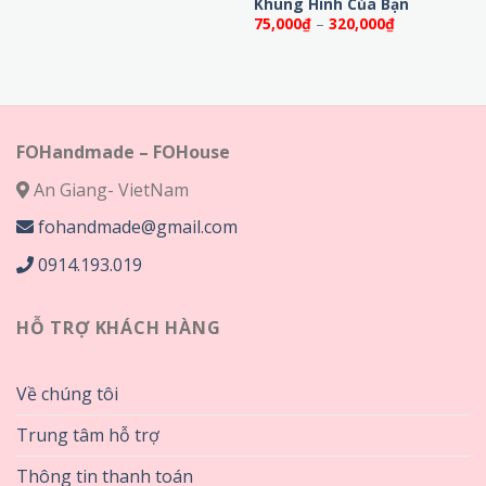
Khung Hình Của Bạn
từ
Khoảng
75,000
₫
–
320,000
₫
75,000₫
giá:
đến
từ
320,000₫
75,000₫
đến
320,000₫
FOHandmade – FOHouse
An Giang- VietNam
fohandmade@gmail.com
0914.193.019
HỖ TRỢ KHÁCH HÀNG
Về chúng tôi
Trung tâm hỗ trợ
Thông tin thanh toán