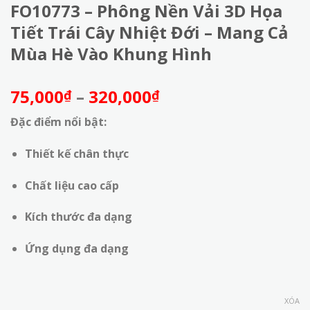
FO10773 – Phông Nền Vải 3D Họa
Tiết Trái Cây Nhiệt Đới – Mang Cả
Mùa Hè Vào Khung Hình
Khoảng
75,000
–
320,000
₫
₫
giá:
Đặc điểm nổi bật:
từ
75,000₫
Thiết kế chân thực
đến
320,000₫
Chất liệu cao cấp
Kích thước đa dạng
Ứng dụng đa dạng
XÓA