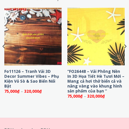
Fo11126 – Tranh Vải 3D
“FO26448 – Vải Phông Nền
Decor Summer Vibes – Phụ
In 3D Họa Tiết Hè Tươi Mới –
Kiện Vỏ Sò & Sao Biển Nổi
Mang cả hơi thở biển cả và
Bật
nắng vàng vào khung hình
sản phẩm của bạn “
Khoảng
75,000
₫
–
320,000
₫
giá:
Khoảng
75,000
₫
–
320,000
₫
từ
giá:
75,000₫
từ
đến
75,000₫
320,000₫
đến
320,000₫