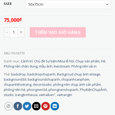
SIZE
75,000
₫
FO10773 - Phông Nền Vải 3D Họa Tiết Trái Cây Nhiệt Đới –
THÊM VÀO GIỎ HÀNG
SKU:
FO10773
Danh mục:
Cảnh trí
,
Chủ đề Sự kiện/Mùa lễ hội
,
Chụp sản phẩm
,
Hè
,
Phông nền chân dung, mẫu ảnh, livestream
,
Phông nền vải in
Thẻ:
backdrop
,
backdropchupanh
,
Backgroud chụp ảnh vintage
,
background3d
,
backgroundchupanh
,
chupanhsanpham
,
chupanhthoitrang
,
decorstudio
,
phông nền chụp ảnh sản phẩm
,
phông nền hè
,
phongnen3d
,
phongnenchupanh
,
PhụKiệnChụpẢnh
,
studio
,
trangtrinhacua
,
vaitraiban"
,
vaitrangtri