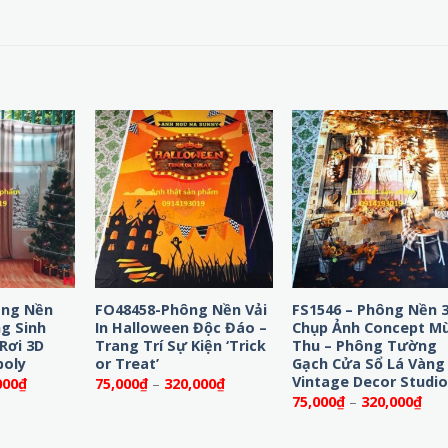
ông Nền
FO48458-Phông Nền Vải
FS1546 – Phông Nền 
g Sinh
In Halloween Độc Đáo –
Chụp Ảnh Concept M
Rơi 3D
Trang Trí Sự Kiện ‘Trick
Thu – Phông Tường
poly
or Treat’
Gạch Cửa Sổ Lá Vàng
Vintage Decor Studi
Khoảng
Khoảng
000
₫
75,000
₫
–
320,000
₫
giá:
giá:
Kho
75,000
₫
–
320,000
₫
từ
từ
giá:
75,000₫
75,000₫
từ
đến
đến
75,