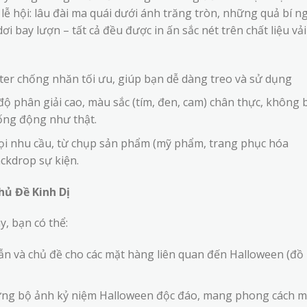
ễ hội: lâu đài ma quái dưới ánh trăng tròn, những quả bí n
i bay lượn – tất cả đều được in ấn sắc nét trên chất liệu vải
ter chống nhăn tối ưu, giúp bạn dễ dàng treo và sử dụng
ộ phân giải cao, màu sắc (tím, đen, cam) chân thực, không b
ống động như thật.
i nhu cầu, từ chụp sản phẩm (mỹ phẩm, trang phục hóa
ackdrop sự kiện.
ủ Đề Kinh Dị
y, bạn có thể:
n và chủ đề cho các mặt hàng liên quan đến Halloween (đồ
ng bộ ảnh kỷ niệm Halloween độc đáo, mang phong cách 