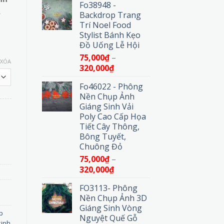
Fo38948 -
từ
.
Backdrop Trang
75,000₫
Trí Noel Food
đến
Stylist Bánh Kẹo
320,000₫
Đồ Uống Lễ Hội
75,000
₫
–
XÓA
Khoảng
320,000
₫
giá:
Fo46022 - Phông
từ
Nền Chụp Ảnh
75,000₫
Giáng Sinh Vải
đến
Poly Cao Cấp Họa
320,000₫
Tiết Cây Thông,
Biến Hóa Studio Kinh Dị Tuyệt Đỉnh số lượng
Bông Tuyết,
Chuông Đỏ
75,000
₫
–
Khoảng
320,000
₫
giá:
FO3113- Phông
từ
Nền Chụp Ảnh 3D
75,000₫
Giáng Sinh Vòng
đến
p
Nguyệt Quế Gỗ
320,000₫
kinh