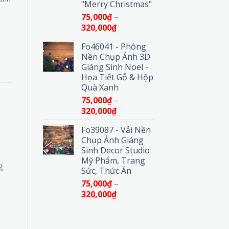
"Merry Christmas"
75,000
₫
–
Khoảng
320,000
₫
giá:
Fo46041 - Phông
từ
Nền Chụp Ảnh 3D
75,000₫
Giáng Sinh Noel -
đến
Họa Tiết Gỗ & Hộp
320,000₫
Quà Xanh
75,000
₫
–
Khoảng
320,000
₫
giá:
Fo39087 - Vải Nền
từ
Chụp Ảnh Giáng
75,000₫
Sinh Decor Studio
đến
Mỹ Phẩm, Trang
320,000₫
g
Sức, Thức Ăn
75,000
₫
–
Khoảng
320,000
₫
giá:
từ
75,000₫