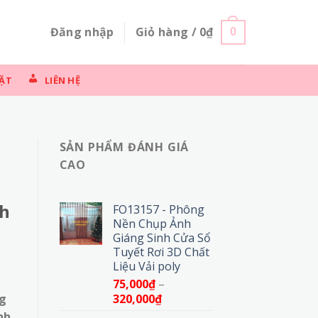
Đăng nhập
Giỏ hàng /
0
₫
0
ẶT
LIÊN HỆ
SẢN PHẨM ĐÁNH GIÁ
CAO
nh
FO13157 - Phông
Nền Chụp Ảnh
Giáng Sinh Cửa Sổ
Tuyết Rơi 3D Chất
Liệu Vải poly
75,000
₫
–
Khoảng
320,000
₫
ng
giá:
nh