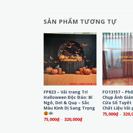
SẢN PHẨM TƯƠNG TỰ
-
FP823 – Vải trang Trí
FO13157 – Ph
rop/Phông Nền
Halloween Độc Đáo: Bí
Chụp Ảnh Gián
een Ánh Trăng
Ngô, Dơi & Quạ – Sắc
Cửa Sổ Tuyết 
 Trang Trí Tiệc,
Màu Kinh Dị Sang Trọng
Chất Liệu Vải 
n Rùng Rợn
75,000
₫
–
320,
Khoảng
Khoảng
₫
–
320,000
₫
75,000
₫
–
320,000
₫
giá:
giá:
từ
từ
75,000₫
75,000₫