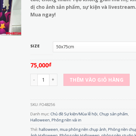
đến
dị cho ảnh sản phẩm, sự kiện và livestream
320,000₫
Mua ngay!
SIZE
75,000
₫
FO48256 - Vải Phông Nền Chụp Hình Halloween: 
THÊM VÀO GIỎ HÀNG
SKU:
FO48256
Danh mục:
Chủ đề Sự kiện/Mùa lễ hội
,
Chụp sản phẩm
,
Halloween
,
Phông nền vải in
Thẻ:
halloween
,
mua phông nền chụp ảnh
,
Phông nền chụ
ảnh Halloween
,
Phông nền Halloween
,
phông nền studio 