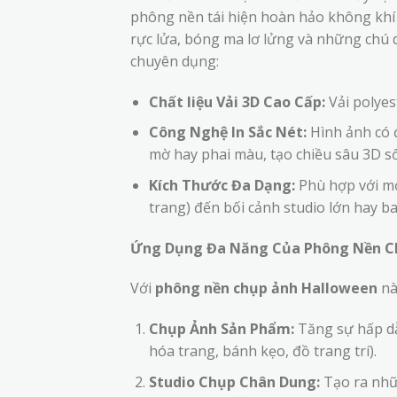
phông nền tái hiện hoàn hảo không khí l
rực lửa, bóng ma lơ lửng và những chú dơ
chuyên dụng:
Chất liệu Vải 3D Cao Cấp:
Vải polyes
Công Nghệ In Sắc Nét:
Hình ảnh có đ
mờ hay phai màu, tạo chiều sâu 3D s
Kích Thước Đa Dạng:
Phù hợp với mọ
trang) đến bối cảnh studio lớn hay b
Ứng Dụng Đa Năng Của Phông Nền Ch
Với
phông nền chụp ảnh Halloween
nà
Chụp Ảnh Sản Phẩm:
Tăng sự hấp dẫ
hóa trang, bánh kẹo, đồ trang trí).
Studio Chụp Chân Dung:
Tạo ra nhữ