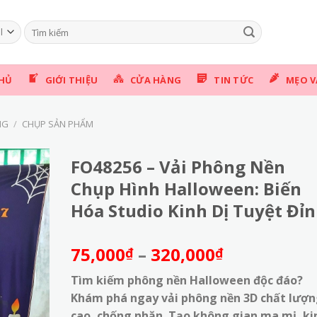
Tìm
kiếm:
HỦ
GIỚI THIỆU
CỬA HÀNG
TIN TỨC
MẸO V
NG
/
CHỤP SẢN PHẨM
FO48256 – Vải Phông Nền
Chụp Hình Halloween: Biến
Hóa Studio Kinh Dị Tuyệt Đỉ
Khoảng
75,000
–
320,000
₫
₫
giá:
Tìm kiếm phông nền Halloween độc đáo?
từ
Khám phá ngay vải phông nền 3D chất lượ
75,000₫
cao, chống nhăn. Tạo không gian ma mị, ki