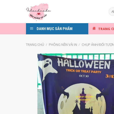
Skip
to
content
DANH MỤC SẢN PHẨM
TRANG C
TRANG CHỦ
/
PHÔNG NỀN VẢI IN
/
CHỤP ẢNH/ĐỐI TƯỢ