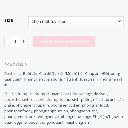
SIZE
Fo39012 - PHÔNG NỀN CHỤP ẢNH LỄ PHỤC SINH Vintage, Vải 
THÊM VÀO GIỎ HÀNG
SKU:
Fo39012
Danh mục:
Buổi tiệc
,
Chủ đề Sự kiện/Mùa lễ hội
,
Chụp ảnh/Đối tượng
,
Giáng sinh
,
Phông nền chân dung, mẫu ảnh, livestream
,
Phông nền vải
in
Thẻ:
backdrop
,
backdropchupanh
,
backdropvintage
,
dealsoc
,
decorchupanh
,
easterbackdrop
,
lephucsinh
,
phông nền chụp ảnh sản
phẩm
,
phongnenchupanh
,
phongnencodien
,
phôngnềnfood
,
phongnenfoody
,
phongnenphucsinh
,
phongnenrustic
,
phongnentexture
,
phongnenvai
,
phongnenvintage
,
PhụKiệnChụpẢnh
,
quail_eggs
,
shopee
,
trungphucsinh
,
vaiphongnen