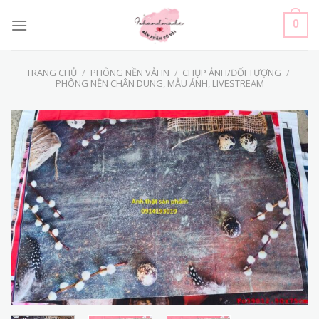
Skip
to
0
content
TRANG CHỦ
/
PHÔNG NỀN VẢI IN
/
CHỤP ẢNH/ĐỐI TƯỢNG
/
PHÔNG NỀN CHÂN DUNG, MẪU ẢNH, LIVESTREAM