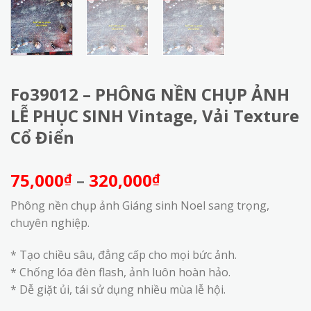
Fo39012 – PHÔNG NỀN CHỤP ẢNH
LỄ PHỤC SINH Vintage, Vải Texture
Cổ Điển
Khoảng
75,000
–
320,000
₫
₫
giá:
Phông nền chụp ảnh Giáng sinh Noel sang trọng,
từ
chuyên nghiệp.
75,000₫
đến
* Tạo chiều sâu, đẳng cấp cho mọi bức ảnh.
320,000₫
* Chống lóa đèn flash, ảnh luôn hoàn hảo.
* Dễ giặt ủi, tái sử dụng nhiều mùa lễ hội.