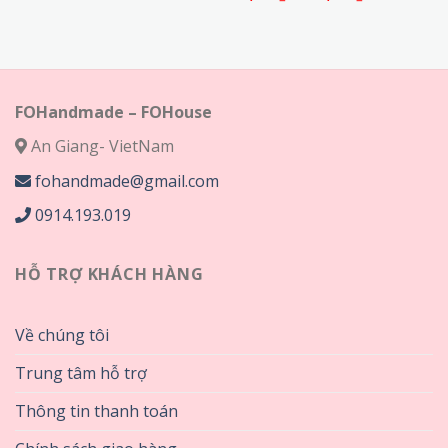
từ
giá:
75,000₫
từ
đến
75,000₫
320,000₫
đến
320,000₫
FOHandmade – FOHouse
An Giang- VietNam
fohandmade@gmail.com
0914.193.019
HỖ TRỢ KHÁCH HÀNG
Về chúng tôi
Trung tâm hỗ trợ
Thông tin thanh toán