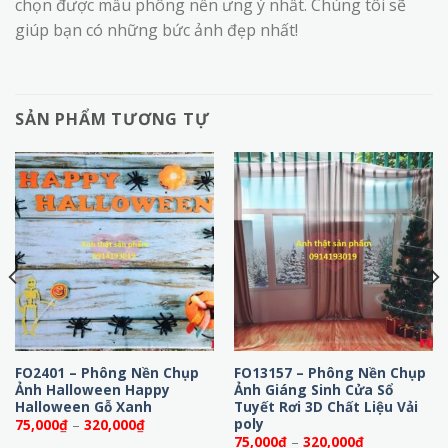
chọn được mẫu phông nền ưng ý nhất. Chúng tôi sẽ
giúp bạn có những bức ảnh đẹp nhất!
SẢN PHẨM TƯƠNG TỰ
FO2401 – Phông Nền Chụp
FO13157 – Phông Nền Chụp
Ảnh Halloween Happy
Ảnh Giáng Sinh Cửa Sổ
Halloween Gỗ Xanh
Tuyết Rơi 3D Chất Liệu Vải
poly
Khoảng
75,000
₫
–
320,000
₫
giá:
Khoảng
75,000
₫
–
320,000
₫