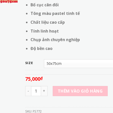
đến
Bố cục cân đối
320,000₫
Tông màu pastel tinh tế
Chất liệu cao cấp
Tính linh hoạt
Chụp ảnh chuyên nghiệp
Độ bền cao
SIZE
75,000
₫
FS772 - Phông Nền Vải In 3D - Tông Màu Cam V
THÊM VÀO GIỎ HÀNG
SKU:
FS772