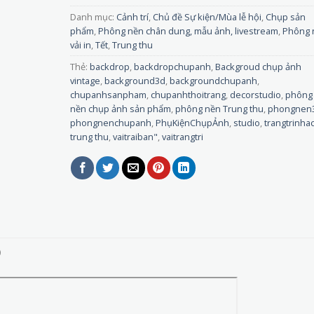
Danh mục:
Cảnh trí
,
Chủ đề Sự kiện/Mùa lễ hội
,
Chụp sản
phẩm
,
Phông nền chân dung, mẫu ảnh, livestream
,
Phông 
vải in
,
Tết
,
Trung thu
Thẻ:
backdrop
,
backdropchupanh
,
Backgroud chụp ảnh
vintage
,
background3d
,
backgroundchupanh
,
chupanhsanpham
,
chupanhthoitrang
,
decorstudio
,
phông
nền chụp ảnh sản phẩm
,
phông nền Trung thu
,
phongnen
phongnenchupanh
,
PhụKiệnChụpẢnh
,
studio
,
trangtrinha
trung thu
,
vaitraiban"
,
vaitrangtri
)