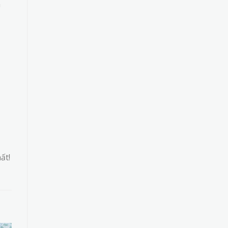
h
ất!