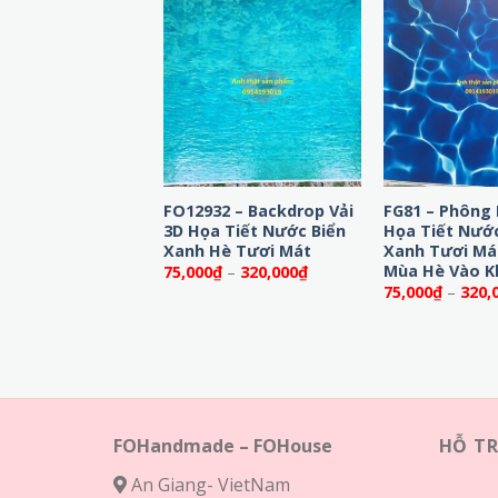
9 – Phông Nền
FO12932 – Backdrop Vải
FG81 – Phông 
 Chủ Đề Biển Mùa
3D Họa Tiết Nước Biển
Họa Tiết Nước
Xanh Hè Tươi Mát
Xanh Tươi Má
Mùa Hè Vào K
Khoảng
Khoảng
₫
–
320,000
₫
75,000
₫
–
320,000
₫
giá:
giá:
75,000
₫
–
320,
từ
từ
75,000₫
75,000₫
đến
đến
320,000₫
320,000₫
FOHandmade – FOHouse
HỖ T
An Giang- VietNam