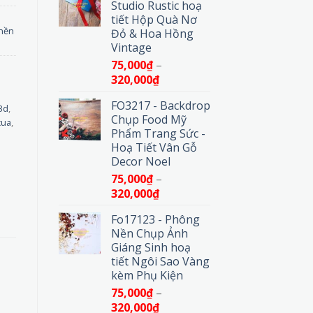
Studio Rustic hoạ
75,000₫
tiết Hộp Quà Nơ
đến
nền
Đỏ & Hoa Hồng
320,000₫
Vintage
75,000
₫
–
Khoảng
320,000
₫
giá:
FO3217 - Backdrop
từ
3d
,
Chụp Food Mỹ
75,000₫
cua
,
Phẩm Trang Sức -
đến
Hoạ Tiết Vân Gỗ
320,000₫
Decor Noel
75,000
₫
–
Khoảng
320,000
₫
giá:
Fo17123 - Phông
từ
Nền Chụp Ảnh
75,000₫
Giáng Sinh hoạ
đến
tiết Ngôi Sao Vàng
320,000₫
kèm Phụ Kiện
75,000
₫
–
Khoảng
320,000
₫