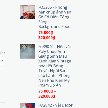
giá:
FO3205 - Phông
từ
nền chụp ảnh Ván
75,000₫
Gỗ Cổ Điển Tông
đến
Sáng -
320,000₫
Background Food
75,000
₫
–
Khoảng
320,000
₫
giá:
Fo39040 - Nền vải
từ
Poly Chụp Ảnh
75,000₫
XÓA
Giáng Sinh Màu
đến
Xanh Xám Vintage
320,000₫
hoạ tiết Bông
Tuyết Ngôi Sao
Lấp Lánh - Phông
Nền Phụ Kiện Mỹ
Phẩm Đồ Ăn
àng Pastel Nhẹ Nhàng số lượng
75,000
₫
–
Khoảng
320,000
₫
giá:
FO2842 - Vải Decor
từ