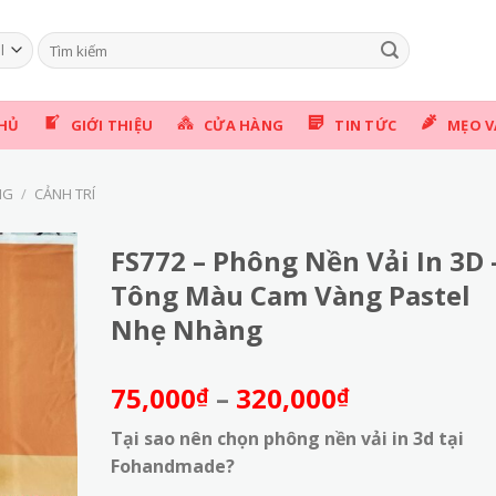
Tìm
kiếm:
HỦ
GIỚI THIỆU
CỬA HÀNG
TIN TỨC
MẸO V
NG
/
CẢNH TRÍ
FS772 – Phông Nền Vải In 3D 
Tông Màu Cam Vàng Pastel
Nhẹ Nhàng
Khoảng
75,000
–
320,000
₫
₫
giá:
Tại sao nên chọn phông nền vải in 3d tại
từ
Fohandmade?
75,000₫