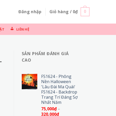
Đăng nhập
Giỏ hàng /
0
₫
0
ẶT
LIÊN HỆ
SẢN PHẨM ĐÁNH GIÁ
–
CAO
FS1624 - Phông
Nền Halloween
'Lâu Đài Ma Quái'
FS1624 - Backdrop
Trang Trí Đáng Sợ
Nhất Năm
75,000
₫
–
Khoảng
320,000
₫