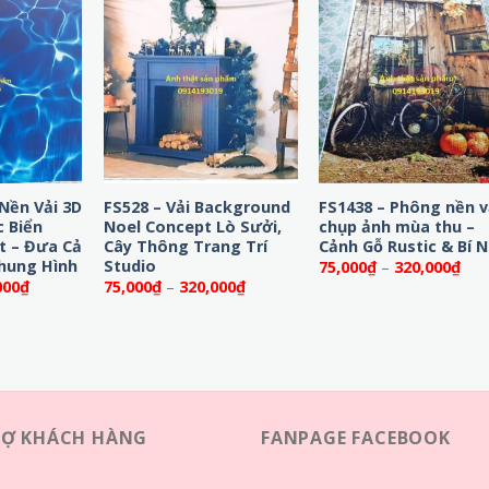
Nền Vải 3D
FS528 – Vải Background
FS1438 – Phông nền v
 Biển
Noel Concept Lò Sưởi,
chụp ảnh mùa thu –
t – Đưa Cả
Cây Thông Trang Trí
Cảnh Gỗ Rustic & Bí 
hung Hình
Studio
Kho
75,000
₫
–
320,000
₫
giá:
Khoảng
Khoảng
000
₫
75,000
₫
–
320,000
₫
từ
giá:
giá:
75,
từ
từ
đến
75,000₫
75,000₫
320
đến
đến
320,000₫
320,000₫
RỢ KHÁCH HÀNG
FANPAGE FACEBOOK