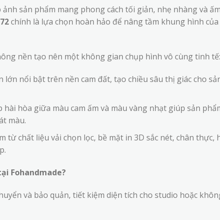
 ảnh sản phẩm mang phong cách tối giản, nhẹ nhàng và ấ
772
chính là lựa chọn hoàn hảo để nâng tầm khung hình của
hông nền tạo nên một không gian chụp hình vô cùng tinh tế
 lớn nổi bật trên nền cam đất, tạo chiều sâu thị giác cho sả
p hài hòa giữa màu cam ấm và màu vàng nhạt giúp sản phẩ
át màu.
từ chất liệu vải chọn lọc, bề mặt in 3D sắc nét, chân thực, 
p.
d tại Fohandmade?
chuyển và bảo quản, tiết kiệm diện tích cho studio hoặc khôn