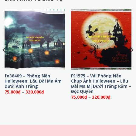
fo38409 – Phông Nền
FS1575 – Vải Phông Nền
Halloween: Lâu Đài Ma Ám
Chụp Ảnh Halloween – Lâu
Dưới Ánh Trăng
Đài Ma Mị Dưới Trăng Rằm –
Độc Quyền
Khoảng
75,000
₫
–
320,000
₫
giá:
Khoảng
75,000
₫
–
320,000
₫
từ
giá:
75,000₫
từ
đến
75,000₫
320,000₫
đến
320,000₫