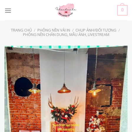
Skip
to
0
content
TRANG CHỦ
/
PHÔNG NỀN VẢI IN
/
CHỤP ẢNH/ĐỐI TƯỢNG
/
PHÔNG NỀN CHÂN DUNG, MẪU ẢNH, LIVESTREAM