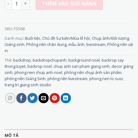
FS568 - Backrop vải cảnh trí Lò Sưởi, Cây Thông Tuyết - 
THÊM VÀO GIỎ HÀNG
SKU:
FS568
Danh mục:
Buổi tiệc
,
Chủ đề Sự kiện/Mùa lễ hội
,
Chụp ảnh/Đối tượng
,
Giáng sinh
,
Phông nền chân dung, mẫu ảnh, livestream
,
Phông nền vải
in
Thẻ:
backdrop
,
backdropchupanh
,
background noel
,
backrop cay
thong tuyet
,
backrop noel
,
chup anh san pham giang sinh
,
decor giáng
sinh
,
phong nen chup anh noel
,
phông nền chụp ảnh sản phẩm
,
phông nền Giáng Sinh
,
phông nền livestream
,
phong nen lo suoi
,
trang tri giang sinh studio
MÔ TẢ