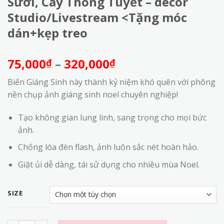
Sưởi, Cây Thông Tuyết – decor
Studio/Livestream <Tặng móc
dán+kẹp treo
Khoảng
75,000
–
320,000
₫
₫
giá:
Biến Giáng Sinh này thành kỷ niệm khó quên với phông
từ
nền chụp ảnh giáng sinh noel chuyên nghiệp!
75,000₫
đến
Tạo không gian lung linh, sang trọng cho mọi bức
320,000₫
ảnh.
Chống lóa đèn flash, ảnh luôn sắc nét hoàn hảo.
Giặt ủi dễ dàng, tái sử dụng cho nhiều mùa Noel.
SIZE