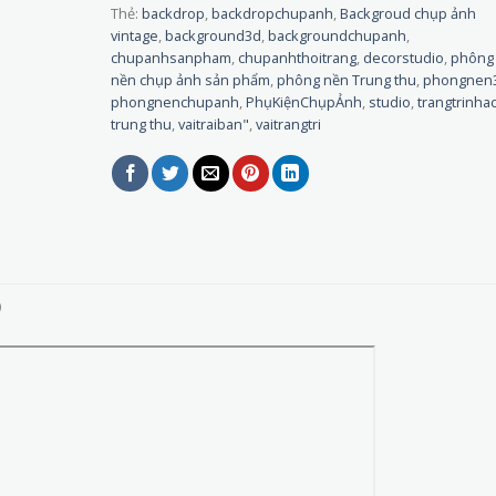
Thẻ:
backdrop
,
backdropchupanh
,
Backgroud chụp ảnh
vintage
,
background3d
,
backgroundchupanh
,
chupanhsanpham
,
chupanhthoitrang
,
decorstudio
,
phông
nền chụp ảnh sản phẩm
,
phông nền Trung thu
,
phongnen
phongnenchupanh
,
PhụKiệnChụpẢnh
,
studio
,
trangtrinha
trung thu
,
vaitraiban"
,
vaitrangtri
)