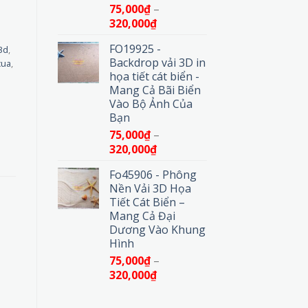
75,000
₫
–
Khoảng
320,000
₫
giá:
FO19925 -
3d
,
từ
Backdrop vải 3D in
cua
,
75,000₫
họa tiết cát biển -
đến
Mang Cả Bãi Biển
320,000₫
Vào Bộ Ảnh Của
Bạn
75,000
₫
–
Khoảng
320,000
₫
giá:
Fo45906 - Phông
từ
Nền Vải 3D Họa
75,000₫
Tiết Cát Biển –
đến
Mang Cả Đại
320,000₫
Dương Vào Khung
Hình
75,000
₫
–
Khoảng
320,000
₫
giá:
từ