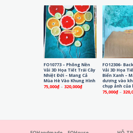
 – Phông nền vải
FO10773 – Phông Nền
FO12306- Bac
nh mùa thu –
Vải 3D Họa Tiết Trái Cây
Vải 3D Họa Ti
ỗ Rustic & Bí Ngô
Nhiệt Đới – Mang Cả
Biển Xanh – M
Mùa Hè Vào Khung Hình
dương vào kh
Khoảng
₫
–
320,000
₫
giá:
chụp ảnh của 
Khoảng
75,000
₫
–
320,000
₫
từ
giá:
75,000
₫
–
320,
75,000₫
từ
đến
75,000₫
320,000₫
đến
320,000₫
FOHandmade – FOHouse
HỖ T