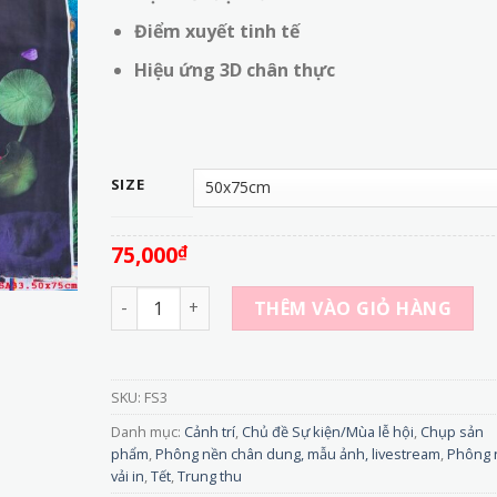
đến
320,000₫
Điểm xuyết tinh tế
Hiệu ứng 3D chân thực
SIZE
75,000
₫
FS3 - Phông Nền Vải In 3D – Mẫu Trăng Rằm Kế
THÊM VÀO GIỎ HÀNG
SKU:
FS3
Danh mục:
Cảnh trí
,
Chủ đề Sự kiện/Mùa lễ hội
,
Chụp sản
phẩm
,
Phông nền chân dung, mẫu ảnh, livestream
,
Phông 
vải in
,
Tết
,
Trung thu