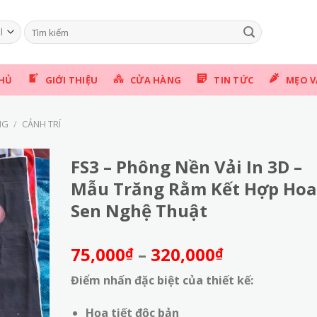
Tìm
kiếm:
HỦ
GIỚI THIỆU
CỬA HÀNG
TIN TỨC
MẸO V
NG
/
CẢNH TRÍ
FS3 – Phông Nền Vải In 3D –
Mẫu Trăng Rằm Kết Hợp Hoa
Sen Nghệ Thuật
Khoảng
75,000
–
320,000
₫
₫
giá:
Điểm nhấn đặc biệt của thiết kế:
từ
75,000₫
Họa tiết độc bản