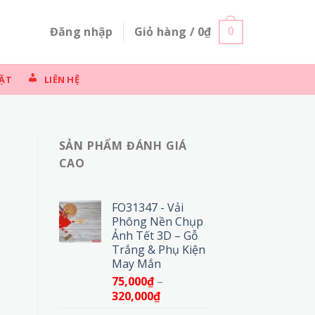
Đăng nhập
Giỏ hàng /
0
₫
0
ẶT
LIÊN HỆ
SẢN PHẨM ĐÁNH GIÁ
CAO
FO31347 - Vải
Phông Nền Chụp
Ảnh Tết 3D – Gỗ
Trắng & Phụ Kiện
May Mắn
75,000
₫
–
Khoảng
320,000
₫
giá: