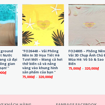
kground
“FO26448 – Vải Phông
FO24805 – Phông Nề
ết Nước
Nền In 3D Họa Tiết Hè
Vải 3D Chụp Ảnh Chủ 
ang cả đại
Tươi Mới – Mang cả hơi
Mùa Hè: Vỏ Sò & Sao
ông gian
thở biển cả và nắng
Biển
bạn! “
vàng vào khung hình
Kho
75,000
₫
–
320,000
₫
giá:
sản phẩm của bạn “
Khoảng
000
₫
từ
giá:
Khoảng
75,000
₫
–
320,000
₫
75,
từ
giá:
đến
75,000₫
từ
320
đến
75,000₫
320,000₫
đến
320,000₫
RỢ KHÁCH HÀNG
FANPAGE FACEBOOK