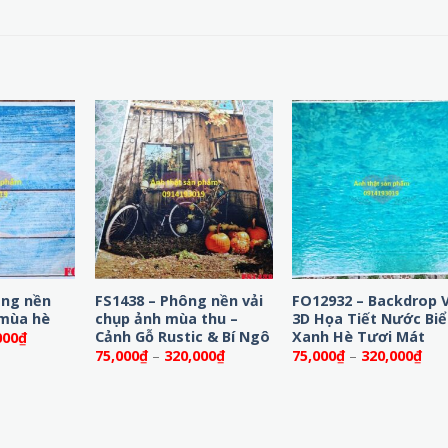
ông nền
FS1438 – Phông nền vải
FO12932 – Backdrop V
 mùa hè
chụp ảnh mùa thu –
3D Họa Tiết Nước Bi
Cảnh Gỗ Rustic & Bí Ngô
Xanh Hè Tươi Mát
Khoảng
000
₫
giá:
Khoảng
Kho
75,000
₫
–
320,000
₫
75,000
₫
–
320,000
₫
từ
giá:
giá:
75,000₫
từ
từ
đến
75,000₫
75,
320,000₫
đến
đến
320,000₫
320