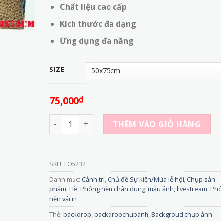
75,000₫
Chất liệu cao cấp
đến
Kích thước đa dạng
320,000₫
Ứng dụng đa năng
SIZE
75,000
₫
FO5232 - Tranh vải 3D in phụ kiện hè - Biến hó
THÊM VÀO GIỎ HÀNG
SKU:
FO5232
Danh mục:
Cảnh trí
,
Chủ đề Sự kiện/Mùa lễ hội
,
Chụp sản
phẩm
,
Hè
,
Phông nền chân dung, mẫu ảnh, livestream
,
Ph
nền vải in
Thẻ:
backdrop
,
backdropchupanh
,
Backgroud chụp ảnh