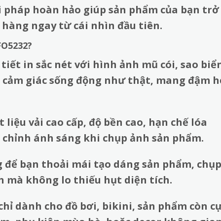
 pháp hoàn hảo giúp sản phẩm của bạn trở
 hàng ngay từ cái nhìn đầu tiên.
FO5232?
tiết in sắc nét với hình ảnh mũ cói, sao biể
ạo cảm giác sống động như thật, mang đậm h
 liệu vải cao cấp, độ bền cao, hạn chế lóa
n chỉnh ánh sáng khi chụp ảnh sản phẩm.
g để bạn thoải mái tạo dáng sản phẩm, chụ
h mà không lo thiếu hụt diện tích.
hỉ dành cho đồ bơi, bikini, sản phẩm còn c