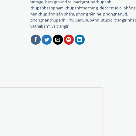
vintage
,
background3d
,
backgroundchupanh
,
chupanhsanpham
,
chupanhthoitrang
,
decorstudio
,
phông
nền chụp ảnh sản phẩm
,
phông nền hè
,
phongnen3d
,
phongnenchupanh
,
PhụKiệnChụpẢnh
,
studio
,
trangtrinha
vaitraiban"
,
vaitrangtri
)