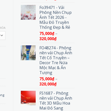
giá:
Fo39471 - Vải
từ
Phông Nền Chụp
75,000₫
Ảnh Tết 2026 -
đến
Mẫu Đỏ Truyền
320,000₫
Thống Đẹp & Rẻ
XÓA
75,000
₫
–
Khoảng
320,000
₫
giá:
FO48274 - Phông
từ
nền vải Chụp Ảnh
75,000₫
Tết Cổ Truyền –
đến
a không gian chụp ảnh sản phẩm chuyên nghiệp số lượng
Decor Tre Nứa
320,000₫
Mộc Mạc & Ấn
Tượng
75,000
₫
–
Khoảng
320,000
₫
giá:
FS1687 - Phông
từ
ông
nền vải Chụp Ảnh
75,000₫
Tết 3D Mẫu Hoa
đến
Mai Đỏ Sang
320,000₫