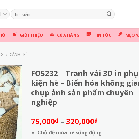
Tìm
kiếm:
HỦ
GIỚI THIỆU
CỬA HÀNG
TIN TỨC
MẸO V
NG
/
CẢNH TRÍ
FO5232 – Tranh vải 3D in phụ
kiện hè – Biến hóa không gia
chụp ảnh sản phẩm chuyên
nghiệp
Khoảng
75,000
–
320,000
₫
₫
giá:
Chủ đề mùa hè sống động
từ