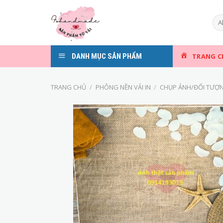
Skip
to
content
DANH MỤC SẢN PHẨM
TRANG C
TRANG CHỦ
/
PHÔNG NỀN VẢI IN
/
CHỤP ẢNH/ĐỐI TƯỢ