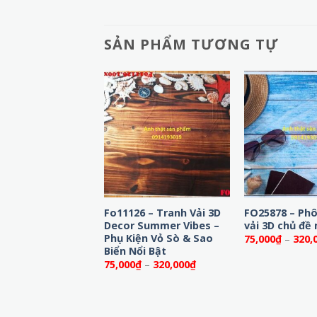
SẢN PHẨM TƯƠNG TỰ
– Vải Background
Fo11126 – Tranh Vải 3D
FO25878 – Ph
oncept Lò Sưởi,
Decor Summer Vibes –
vải 3D chủ đề
ông Trang Trí
Phụ Kiện Vỏ Sò & Sao
75,000
₫
–
320,
Biển Nổi Bật
Khoảng
Khoảng
₫
–
320,000
₫
75,000
₫
–
320,000
₫
giá:
giá:
từ
từ
75,000₫
75,000₫
đến
đến
320,000₫
320,000₫