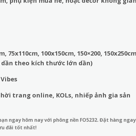
m, phụ kiện mùa hè, hoặc decor không gia
m, 75x110cm, 100x150cm, 150×200, 150x250cm
to dần theo kích thước lớn dần)
 Vibes
thời trang online, KOLs, nhiếp ảnh gia sản
bạn ngay hôm nay với phông nền FO5232. Đặt hàng ngay
u đãi tốt nhất!