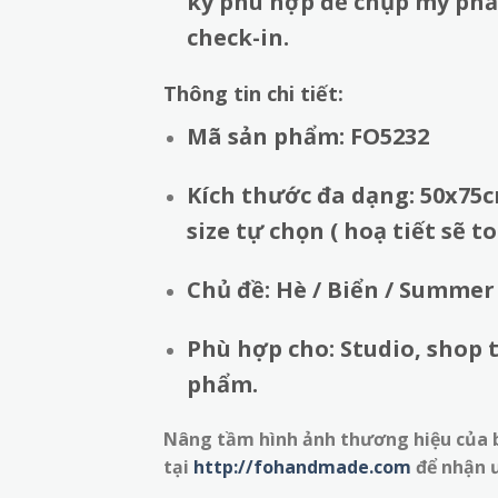
kỳ phù hợp để chụp mỹ phẩ
check-in.
Thông tin chi tiết:
Mã sản phẩm:
FO5232
Kích thước đa dạng: 50x75c
size tự chọn ( hoạ tiết sẽ 
Chủ đề: Hè / Biển / Summer
Phù hợp cho: Studio, shop 
phẩm.
Nâng tầm hình ảnh thương hiệu của 
tại
http://fohandmade.com
để nhận ư