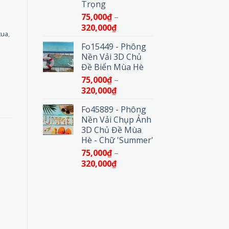
Trọng
75,000
₫
–
Khoảng
320,000
₫
cua
,
giá:
Fo15449 - Phông
từ
Nền Vải 3D Chủ
75,000₫
Đề Biển Mùa Hè
đến
75,000
₫
–
320,000₫
Khoảng
320,000
₫
giá:
Fo45889 - Phông
từ
Nền Vải Chụp Ảnh
75,000₫
3D Chủ Đề Mùa
đến
Hè - Chữ 'Summer'
320,000₫
75,000
₫
–
Khoảng
320,000
₫
giá:
từ
75,000₫
đến
320,000₫