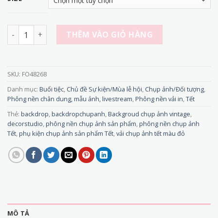
FO48268 - Phông nền vải Chụp Ảnh Tết Màu Đỏ Rực Rỡ – Tạ
THÊM VÀO GIỎ HÀNG
SKU:
FO48268
Danh mục:
Buổi tiệc
,
Chủ đề Sự kiện/Mùa lễ hội
,
Chụp ảnh/Đối tượng
,
Phông nền chân dung, mẫu ảnh, livestream
,
Phông nền vải in
,
Tết
Thẻ:
backdrop
,
backdropchupanh
,
Backgroud chụp ảnh vintage
,
decorstudio
,
phông nền chụp ảnh sản phẩm
,
phông nền chụp ảnh
Tết
,
phụ kiện chụp ảnh sản phẩm Tết
,
vải chụp ảnh tết màu đỏ
MÔ TẢ