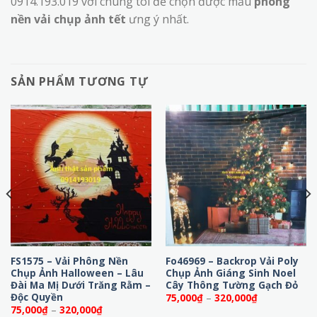
0914.193.019 với chúng tôi để chọn được mẫu
phông
nền vải chụp ảnh tết
ưng ý nhất.
SẢN PHẨM TƯƠNG TỰ
FS1575 – Vải Phông Nền
Fo46969 – Backrop Vải Poly
Chụp Ảnh Halloween – Lâu
Chụp Ảnh Giáng Sinh Noel
Đài Ma Mị Dưới Trăng Rằm –
Cây Thông Tường Gạch Đỏ
Độc Quyền
Khoảng
75,000
₫
–
320,000
₫
giá:
Khoảng
75,000
₫
–
320,000
₫
từ