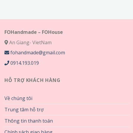
giá:
75,000₫
từ
đến
75,000₫
320,000₫
đến
320,000₫
FOHandmade – FOHouse
An Giang- VietNam
fohandmade@gmail.com
0914.193.019
HỖ TRỢ KHÁCH HÀNG
Về chúng tôi
Trung tâm hỗ trợ
Thông tin thanh toán
Chính sách giao hàng