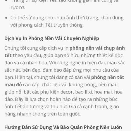
Trang trí sự kiện Tết, tạo không gian ấm cúng và
rực rỡ.
Có thể sử dụng cho chụp ảnh thời trang, chân dung
với phong cách Tết truyền thống.
Dịch Vụ In Phông Nền Vải Chuyên Nghiệp
Chúng tôi cung cấp dịch vụ in
phông nền vải chụp ảnh
tết
theo yêu cầu, giúp bạn sở hữu những thiết kế độc
đáo và cá nhân hóa. Với công nghệ in hiện đại, màu sắc
sắc nét, bền đẹp, đảm bảo đáp ứng mọi nhu cầu của
bạn. Hiện tại, chúng tôi đang có sẵn vải
phông nền tết
màu đỏ
cao cấp, chất liệu vải không bóng, bền màu,
giúp nổi bật các phụ kiện decor, bao lì xì, hoa mai, hoa
đào. Đây là lựa chọn hoàn hảo để tạo ra những bức
ảnh Tết ấn tượng và thu hút. Giá cả cạnh tranh, giao
hàng nhanh chóng trên toàn quốc.
Hướng Dẫn Sử Dụng Và Bảo Quản Phông Nền Luôn