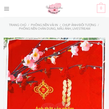
Skip
to
0
content
TRANG CHỦ
/
PHÔNG NỀN VẢI IN
/
CHỤP ẢNH/ĐỐI TƯỢNG
/
PHÔNG NỀN CHÂN DUNG, MẪU ẢNH, LIVESTREAM