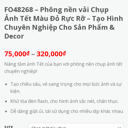
FO48268 – Phông nền vải Chụp
Ảnh Tết Màu Đỏ Rực Rỡ – Tạo Hình
Chuyên Nghiệp Cho Sản Phẩm &
Decor
Khoảng
75,000
–
320,000
₫
₫
giá:
Nâng tầm ảnh Tết của bạn với phông nền chụp ảnh tết
từ
chuyên nghiệp!
75,000₫
đến
Tạo chiều sâu, vẻ sang trọng cho mọi bức ảnh và sự
320,000₫
kiện.
Khử lóa đèn flash, cho hình ảnh sắc nét, chân thực.
Dễ dàng giặt ủi, tái sử dụng cho nhiều dịp khác nhau.
SIZE