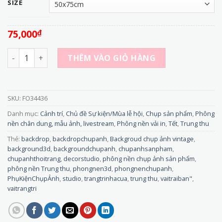
SIZE
75,000
₫
FO34436 - Phông Nền Vải In 3D Chủ Đề Nho Tươi - Nâng Tầ
THÊM VÀO GIỎ HÀNG
SKU:
FO34436
Danh mục:
Cảnh trí
,
Chủ đề Sự kiện/Mùa lễ hội
,
Chụp sản phẩm
,
Phông
nền chân dung, mẫu ảnh, livestream
,
Phông nền vải in
,
Tết
,
Trung thu
Thẻ:
backdrop
,
backdropchupanh
,
Backgroud chụp ảnh vintage
,
background3d
,
backgroundchupanh
,
chupanhsanpham
,
chupanhthoitrang
,
decorstudio
,
phông nền chụp ảnh sản phẩm
,
phông nền Trung thu
,
phongnen3d
,
phongnenchupanh
,
PhụKiệnChụpẢnh
,
studio
,
trangtrinhacua
,
trung thu
,
vaitraiban"
,
vaitrangtri