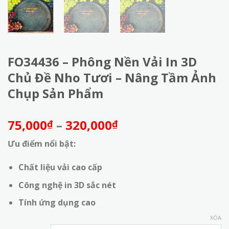
FO34436 – Phông Nền Vải In 3D
Chủ Đề Nho Tươi – Nâng Tầm Ảnh
Chụp Sản Phẩm
Khoảng
75,000
–
320,000
₫
₫
giá:
Ưu điểm nổi bật:
từ
75,000₫
Chất liệu vải cao cấp
đến
320,000₫
Công nghệ in 3D sắc nét
Tính ứng dụng cao
XÓA