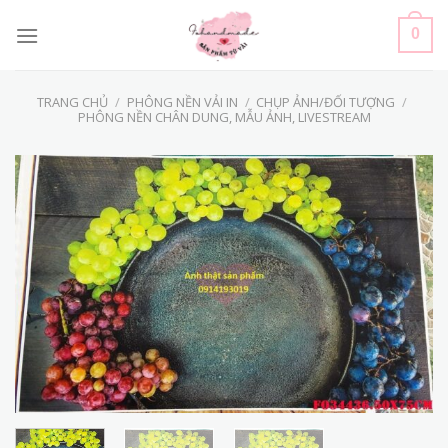
Skip
to
0
content
TRANG CHỦ
/
PHÔNG NỀN VẢI IN
/
CHỤP ẢNH/ĐỐI TƯỢNG
/
PHÔNG NỀN CHÂN DUNG, MẪU ẢNH, LIVESTREAM