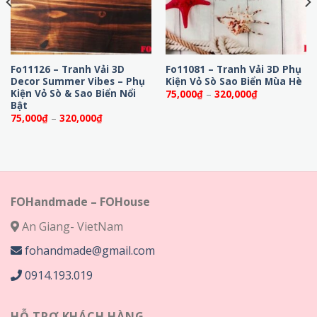
Fo11126 – Tranh Vải 3D
Fo11081 – Tranh Vải 3D Phụ
Decor Summer Vibes – Phụ
Kiện Vỏ Sò Sao Biển Mùa Hè
Kiện Vỏ Sò & Sao Biển Nổi
Khoảng
75,000
₫
–
320,000
₫
giá:
Bật
từ
Khoảng
75,000
₫
–
320,000
₫
75,000₫
giá:
đến
từ
320,000₫
75,000₫
đến
320,000₫
FOHandmade – FOHouse
An Giang- VietNam
fohandmade@gmail.com
0914.193.019
HỖ TRỢ KHÁCH HÀNG