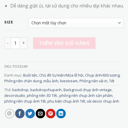
Dễ dàng giặt ủi, tái sử dụng cho nhiều dịp khác nhau.
SIZE
FO33249 - Phông Nền vải Chụp Ảnh Tết 3D Mẫu Vải Đỏ Hoa 
THÊM VÀO GIỎ HÀNG
SKU:
FO33249
Danh mục:
Buổi tiệc
,
Chủ đề Sự kiện/Mùa lễ hội
,
Chụp ảnh/Đối tượng
,
Phông nền chân dung, mẫu ảnh, livestream
,
Phông nền vải in
,
Tết
Thẻ:
backdrop
,
backdropchupanh
,
Backgroud chụp ảnh vintage
,
decorstudio
,
phông nền 3D Tết.
,
phông nền chụp ảnh sản phẩm
,
phông nền chụp ảnh Tết
,
phụ kiện chụp ảnh Tết
,
vải decor chụp ảnh