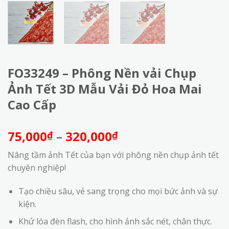
FO33249 – Phông Nền vải Chụp
Ảnh Tết 3D Mẫu Vải Đỏ Hoa Mai
Cao Cấp
Khoảng
75,000
–
320,000
₫
₫
giá:
Nâng tầm ảnh Tết của bạn với phông nền chụp ảnh tết
từ
chuyên nghiệp!
75,000₫
đến
Tạo chiều sâu, vẻ sang trọng cho mọi bức ảnh và sự
320,000₫
kiện.
Khử lóa đèn flash, cho hình ảnh sắc nét, chân thực.