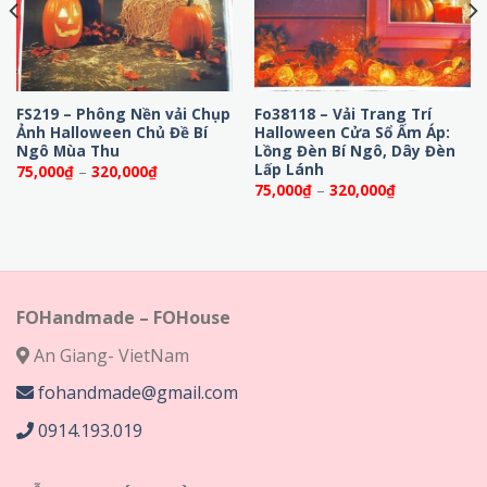
FS219 – Phông Nền vải Chụp
Fo38118 – Vải Trang Trí
Ảnh Halloween Chủ Đề Bí
Halloween Cửa Sổ Ấm Áp:
Ngô Mùa Thu
Lồng Đèn Bí Ngô, Dây Đèn
Lấp Lánh
Khoảng
75,000
₫
–
320,000
₫
giá:
Khoảng
75,000
₫
–
320,000
₫
từ
giá:
75,000₫
từ
đến
75,000₫
320,000₫
đến
320,000₫
FOHandmade – FOHouse
An Giang- VietNam
fohandmade@gmail.com
0914.193.019