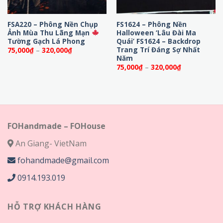
FSA220 – Phông Nền Chụp
FS1624 – Phông Nền
Ảnh Mùa Thu Lãng Mạn
Halloween ‘Lâu Đài Ma
Tường Gạch Lá Phong
Quái’ FS1624 – Backdrop
Trang Trí Đáng Sợ Nhất
Khoảng
75,000
₫
–
320,000
₫
giá:
Năm
từ
Khoảng
75,000
₫
–
320,000
₫
75,000₫
giá:
đến
từ
320,000₫
75,000₫
đến
320,000₫
FOHandmade – FOHouse
An Giang- VietNam
fohandmade@gmail.com
0914.193.019
HỖ TRỢ KHÁCH HÀNG