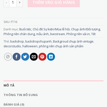
FT16 - Phông nền vải Chụp Ảnh Tết 3D – Mẫu Cổ Điển Sang 
THÊM VÀO GIỎ HÀNG
SKU:
FT16
Danh mục:
Buổi tiệc
,
Chủ đề Sự kiện/Mùa lễ hội
,
Chụp ảnh/Đối tượng
,
Phông nền chân dung, mẫu ảnh, livestream
,
Phông nền vải in
,
Tết
Thẻ:
backdrop
,
backdropchupanh
,
Backgroud chụp ảnh vintage
,
decorstudio
,
halloween
,
phông nền chụp ảnh sản phẩm
MÔ TẢ
THÔNG TIN BỔ SUNG
ĐÁNH GIÁ (0)