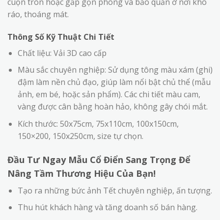
cuộn tròn hoặc gấp gọn phông và bảo quản ở nơi khô
ráo, thoáng mát.
Thông Số Kỹ Thuật Chi Tiết
Chất liệu: Vải 3D cao cấp
Màu sắc chuyên nghiệp: Sử dụng tông màu xám (ghi)
đậm làm nền chủ đạo, giúp làm nổi bật chủ thể (mẫu
ảnh, em bé, hoặc sản phẩm). Các chi tiết màu cam,
vàng được cân bằng hoàn hảo, không gây chói mắt.
Kích thước: 50x75cm, 75x110cm, 100x150cm,
150×200, 150x250cm, size tự chọn.
Đầu Tư Ngay Mẫu Cổ Điển Sang Trọng Để
Nâng Tầm Thương Hiệu Của Bạn!
Tạo ra những bức ảnh Tết chuyên nghiệp, ấn tượng.
Thu hút khách hàng và tăng doanh số bán hàng.