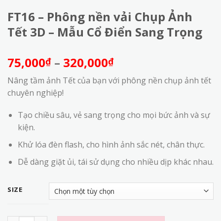
FT16 – Phông nền vải Chụp Ảnh
Tết 3D – Mẫu Cổ Điển Sang Trọng
Khoảng
75,000
–
320,000
₫
₫
giá:
Nâng tầm ảnh Tết của bạn với phông nền chụp ảnh tết
từ
chuyên nghiệp!
75,000₫
đến
Tạo chiều sâu, vẻ sang trọng cho mọi bức ảnh và sự
320,000₫
kiện.
Khử lóa đèn flash, cho hình ảnh sắc nét, chân thực.
Dễ dàng giặt ủi, tái sử dụng cho nhiều dịp khác nhau.
SIZE