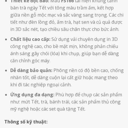
Thiết kế độc đáo:
Mẫu
FS166
tái hiện khung cảnh
bàn trà ngày Tết với tông màu trầm ấm, kết hợp
giữa nền gỗ mộc mạc và sắc vàng sang trọng. Các chi
tiết như đèn lồng đỏ, ấm trà, hạt sen và củ quả được
in 3D sắc nét, tạo chiều sâu chân thực cho bức ảnh.
Chất liệu cao cấp:
Sử dụng vải chuyên dụng in 3D
công nghệ cao, cho bề mặt mịn, không phản chiếu
ánh sáng gây chói (lóa) khi chụp, giúp bạn dễ dàng
căn chỉnh góc máy.
Dễ dàng bảo quản:
Phông nền có độ bền cao, chống
nhăn tốt, dễ dàng cuộn lại cất giữ hoặc mang theo
khi đi tác nghiệp ngoại cảnh.
Ứng dụng đa dạng:
Phù hợp để chụp các sản phẩm
như: mứt Tết, trà, bánh trái, các sản phẩm thủ công
mỹ nghệ hoặc các set quà tặng Tết.
Thông số kỹ thuật: