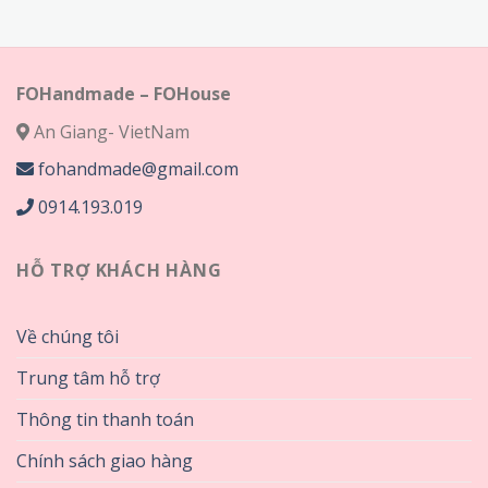
đến
75,000₫
320,000₫
đến
320,000₫
FOHandmade – FOHouse
An Giang- VietNam
fohandmade@gmail.com
0914.193.019
HỖ TRỢ KHÁCH HÀNG
Về chúng tôi
Trung tâm hỗ trợ
Thông tin thanh toán
Chính sách giao hàng