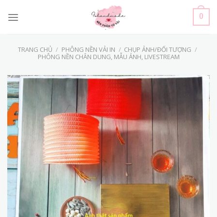
Skip
to
0
content
TRANG CHỦ
/
PHÔNG NỀN VẢI IN
/
CHỤP ẢNH/ĐỐI TƯỢNG
/
PHÔNG NỀN CHÂN DUNG, MẪU ẢNH, LIVESTREAM