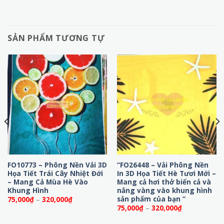
SẢN PHẨM TƯƠNG TỰ
FO10773 – Phông Nền Vải 3D
“FO26448 – Vải Phông Nền
Họa Tiết Trái Cây Nhiệt Đới
In 3D Họa Tiết Hè Tươi Mới –
– Mang Cả Mùa Hè Vào
Mang cả hơi thở biển cả và
Khung Hình
nắng vàng vào khung hình
sản phẩm của bạn “
Khoảng
75,000
₫
–
320,000
₫
giá:
Khoảng
75,000
₫
–
320,000
₫
từ
giá:
75,000₫
từ