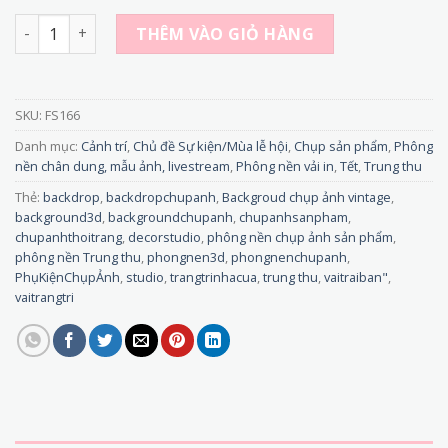
FS166 - Phông Nền Vải 3D Chụp Ảnh Tết Cổ Truyền - Phong
THÊM VÀO GIỎ HÀNG
SKU:
FS166
Danh mục:
Cảnh trí
,
Chủ đề Sự kiện/Mùa lễ hội
,
Chụp sản phẩm
,
Phông
nền chân dung, mẫu ảnh, livestream
,
Phông nền vải in
,
Tết
,
Trung thu
Thẻ:
backdrop
,
backdropchupanh
,
Backgroud chụp ảnh vintage
,
background3d
,
backgroundchupanh
,
chupanhsanpham
,
chupanhthoitrang
,
decorstudio
,
phông nền chụp ảnh sản phẩm
,
phông nền Trung thu
,
phongnen3d
,
phongnenchupanh
,
PhụKiệnChụpẢnh
,
studio
,
trangtrinhacua
,
trung thu
,
vaitraiban"
,
vaitrangtri