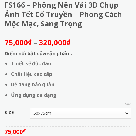
FS166 – Phông Nền Vải 3D Chụp
Ảnh Tết Cổ Truyền – Phong Cách
Mộc Mạc, Sang Trọng
Khoảng
75,000
–
320,000
₫
₫
giá:
Điểm nổi bật của sản phẩm:
từ
75,000₫
Thiết kế độc đáo
.
đến
Chất liệu cao cấp
320,000₫
Dễ dàng bảo quản
Ứng dụng đa dạng
XÓA
SIZE
75,000
₫