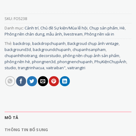
SKU:
FO5238
Danh mục:
Cảnh trí
,
Chủ đề Sự kiện/Mùa lễ hội
,
Chụp sản phẩm
,
Hè
,
Phông nền chân dung, mẫu ảnh, livestream
,
Phông nền vải in
Thẻ:
backdrop
,
backdropchupanh
,
Backgroud chụp ảnh vintage
,
background3d
,
backgroundchupanh
,
chupanhsanpham
,
chupanhthoitrang
,
decorstudio
,
phông nền chụp ảnh sản phẩm
,
phông nền hè
,
phongnen3d
,
phongnenchupanh
,
PhụKiệnChụpẢnh
,
studio
,
trangtrinhacua
,
vaitraiban"
,
vaitrangtri
MÔ TẢ
THÔNG TIN BỔ SUNG