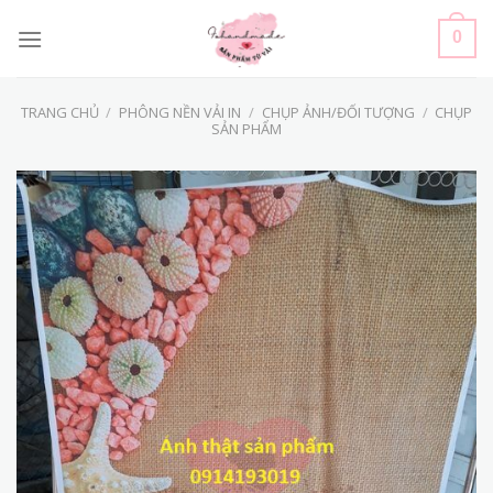
Skip
to
0
content
TRANG CHỦ
/
PHÔNG NỀN VẢI IN
/
CHỤP ẢNH/ĐỐI TƯỢNG
/
CHỤP
SẢN PHẨM