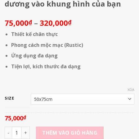
dương vào khung hình của bạn
Khoảng
75,000
–
320,000
₫
₫
giá:
Thiết kế chân thực
từ
75,000₫
Phong cách mộc mạc (Rustic)
đến
Ứng dụng đa dạng
320,000₫
Tiện lợi, kích thước đa dạng
XÓA
SIZE
75,000
₫
FO5238 - Phông nền vải 3D Mùa Hè Mộc Mạc - Mang hơi thở
THÊM VÀO GIỎ HÀNG