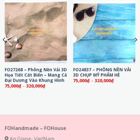
FO27268 – Phông Nền Vải 3D
FO24837 – PHÔNG NỀN VẢI
Họa Tiết Cát Biển – Mang Cả
3D CHỤP MỸ PHẨM HÈ
Đại Dương Vào Khung Hình
Khoảng
75,000
₫
–
320,000
₫
giá:
Khoảng
75,000
₫
–
320,000
₫
từ
giá:
75,000₫
từ
đến
75,000₫
320,000₫
đến
320,000₫
FOHandmade – FOHouse
An Giang- VietNam