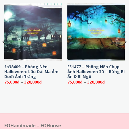
fo38409 – Phông Nền
FS1477 – Phông Nền Chụp
Halloween: Lâu Đài Ma Ám
Ảnh Halloween 3D – Rừng Bí
Dưới Ánh Trăng
Ẩn & Bí Ngô
Khoảng
Khoảng
75,000
₫
–
320,000
₫
75,000
₫
–
320,000
₫
giá:
giá:
từ
từ
75,000₫
75,000₫
đến
đến
320,000₫
320,000₫
FOHandmade – FOHouse