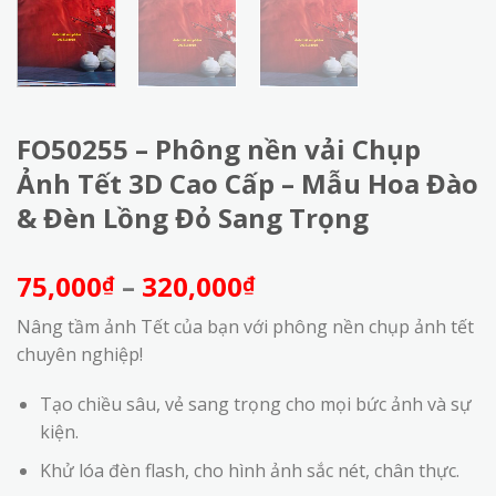
FO50255 – Phông nền vải Chụp
Ảnh Tết 3D Cao Cấp – Mẫu Hoa Đào
& Đèn Lồng Đỏ Sang Trọng
Khoảng
75,000
–
320,000
₫
₫
giá:
Nâng tầm ảnh Tết của bạn với phông nền chụp ảnh tết
từ
chuyên nghiệp!
75,000₫
đến
Tạo chiều sâu, vẻ sang trọng cho mọi bức ảnh và sự
320,000₫
kiện.
Khử lóa đèn flash, cho hình ảnh sắc nét, chân thực.