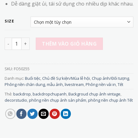
Dễ dàng giặt ủi, tái sử dụng cho nhiều dịp khác nhau.
SIZE
FO50255 - Phông nền vải Chụp Ảnh Tết 3D Cao Cấp - Mẫu H
THÊM VÀO GIỎ HÀNG
SKU:
FO50255
Danh mục:
Buổi tiệc
,
Chủ đề Sự kiện/Mùa lễ hội
,
Chụp ảnh/Đối tượng
,
Phông nền chân dung, mẫu ảnh, livestream
,
Phông nền vải in
,
Tết
Thẻ:
backdrop
,
backdropchupanh
,
Backgroud chụp ảnh vintage
,
decorstudio
,
phông nền chụp ảnh sản phẩm
,
phông nền chụp ảnh Tết