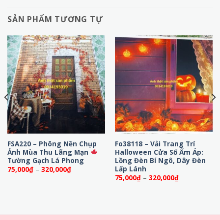
SẢN PHẨM TƯƠNG TỰ
FSA220 – Phông Nền Chụp
Fo38118 – Vải Trang Trí
Ảnh Mùa Thu Lãng Mạn
Halloween Cửa Sổ Ấm Áp:
Tường Gạch Lá Phong
Lồng Đèn Bí Ngô, Dây Đèn
Lấp Lánh
Khoảng
75,000
₫
–
320,000
₫
giá:
Khoảng
75,000
₫
–
320,000
₫
từ
giá:
75,000₫
từ
đến
75,000₫
320,000₫
đến
320,000₫