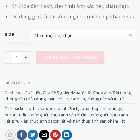
Khử lóa đèn flash, cho hình ảnh sắc nét, chân thực.
Dễ dàng giặt ủi, tái sử dụng cho nhiều dịp khác nhau.
SIZE
FO50252 - Phông Nền vải Chụp Ảnh Tết Vải Đỏ Hoa Đào – B
THÊM VÀO GIỎ HÀNG
SKU:
FO50252
Danh mục:
Buổi tiệc
,
Chủ đề Sự kiện/Mùa lễ hội
,
Chụp ảnh/Đối tượng
,
Phông nền chân dung, mẫu ảnh, livestream
,
Phông nền vải in
,
Tết
Thẻ:
backdrop
,
backdropchupanh
,
Backgroud chụp ảnh vintage
,
decorstudio
,
phông nền chụp ảnh sản phẩm
,
phông nền chụp ảnh
Tết
,
phụ kiện chụp ảnh decor Tết
,
vải nền chụp ảnh sản phẩm Tết