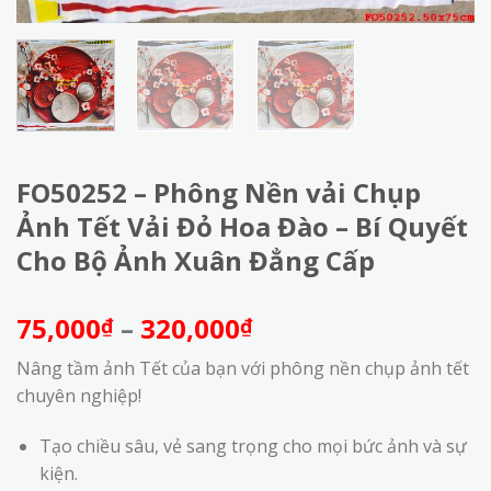
FO50252 – Phông Nền vải Chụp
Ảnh Tết Vải Đỏ Hoa Đào – Bí Quyết
Cho Bộ Ảnh Xuân Đẳng Cấp
Khoảng
75,000
–
320,000
₫
₫
giá:
Nâng tầm ảnh Tết của bạn với phông nền chụp ảnh tết
từ
chuyên nghiệp!
75,000₫
đến
Tạo chiều sâu, vẻ sang trọng cho mọi bức ảnh và sự
320,000₫
kiện.