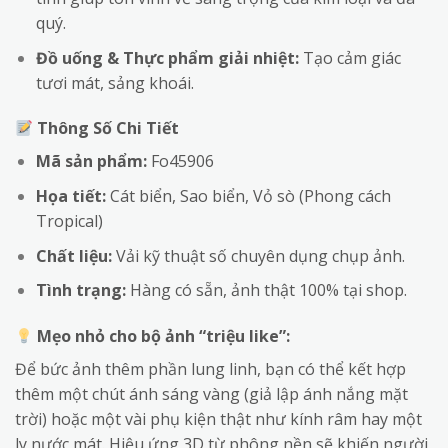
quý.
Đồ uống & Thực phẩm giải nhiệt:
Tạo cảm giác
tươi mát, sảng khoái.
Thông Số Chi Tiết
Mã sản phẩm:
Fo45906
Họa tiết:
Cát biển, Sao biển, Vỏ sò (Phong cách
Tropical)
Chất liệu:
Vải kỹ thuật số chuyên dụng chụp ảnh.
Tình trạng:
Hàng có sẵn, ảnh thật 100% tại shop.
Mẹo nhỏ cho bộ ảnh “triệu like”:
Để bức ảnh thêm phần lung linh, bạn có thể kết hợp
thêm một chút ánh sáng vàng (giả lập ánh nắng mặt
trời) hoặc một vài phụ kiện thật như kính râm hay một
ly nước mát. Hiệu ứng 3D từ phông nền sẽ khiến người