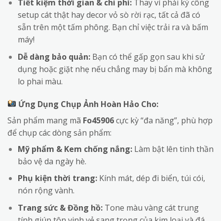
Tiết kiệm thời gian & chi phí:
Thay vì phải kỳ công
setup cát thật hay decor vỏ sò rời rạc, tất cả đã có
sẵn trên một tấm phông. Bạn chỉ việc trải ra và bấm
máy!
Dễ dàng bảo quản:
Bạn có thể gấp gọn sau khi sử
dụng hoặc giặt nhẹ nếu chẳng may bị bẩn mà không
lo phai màu.
Ứng Dụng Chụp Ảnh Hoàn Hảo Cho:
Sản phẩm mang mã
Fo45906
cực kỳ “đa năng”, phù hợp
để chụp các dòng sản phẩm:
Mỹ phẩm & Kem chống nắng:
Làm bật lên tinh thần
bảo vệ da ngày hè.
Phụ kiện thời trang:
Kính mát, dép đi biển, túi cói,
nón rộng vành.
Trang sức & Đồng hồ:
Tone màu vàng cát trung
tính giúp tôn vinh vẻ sang trọng của kim loại và đá