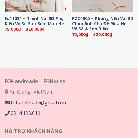
Fo11081 – Tranh Vải 3D Phụ
FO24805 – Phông Nền Vải 3D
Kiện Vỏ Sò Sao Biển Mùa Hè
Chụp Ảnh Chủ Đề Mùa Hè:
Vỏ Sò & Sao Biển
Khoảng
75,000
₫
–
320,000
₫
giá:
Khoảng
75,000
₫
–
320,000
₫
từ
giá:
75,000₫
từ
đến
75,000₫
320,000₫
đến
320,000₫
FOHandmade – FOHouse
An Giang- VietNam
fohandmade@gmail.com
0914.193.019
HỖ TRỢ KHÁCH HÀNG