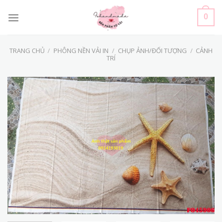
Skip
to
0
content
TRANG CHỦ
/
PHÔNG NỀN VẢI IN
/
CHỤP ẢNH/ĐỐI TƯỢNG
/
CẢNH
TRÍ