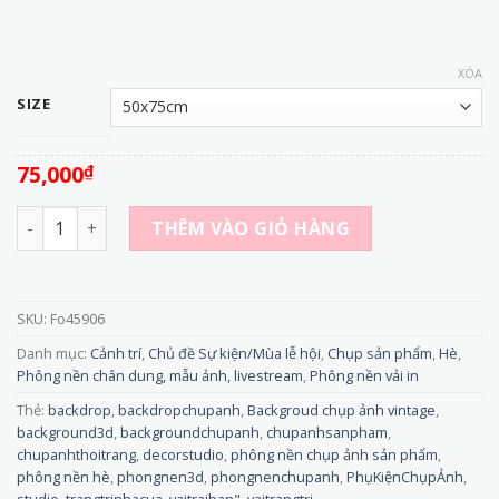
XÓA
SIZE
75,000
₫
Fo45906 - Phông Nền Vải 3D Họa Tiết Cát Biển – Mang Cả Đ
THÊM VÀO GIỎ HÀNG
SKU:
Fo45906
Danh mục:
Cảnh trí
,
Chủ đề Sự kiện/Mùa lễ hội
,
Chụp sản phẩm
,
Hè
,
Phông nền chân dung, mẫu ảnh, livestream
,
Phông nền vải in
Thẻ:
backdrop
,
backdropchupanh
,
Backgroud chụp ảnh vintage
,
background3d
,
backgroundchupanh
,
chupanhsanpham
,
chupanhthoitrang
,
decorstudio
,
phông nền chụp ảnh sản phẩm
,
phông nền hè
,
phongnen3d
,
phongnenchupanh
,
PhụKiệnChụpẢnh
,
studio
,
trangtrinhacua
,
vaitraiban"
,
vaitrangtri