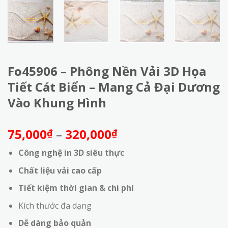
Fo45906 – Phông Nền Vải 3D Họa
Tiết Cát Biển – Mang Cả Đại Dương
Vào Khung Hình
Khoảng
75,000
–
320,000
₫
₫
giá:
Công nghệ in 3D siêu thực
từ
75,000₫
Chất liệu vải cao cấp
đến
Tiết kiệm thời gian & chi phí
320,000₫
Kích thước đa dạng
Dễ dàng bảo quản