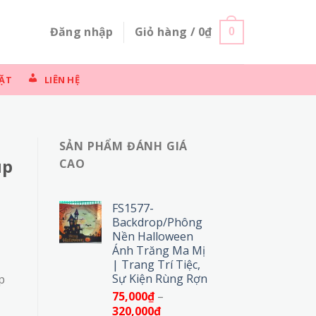
Đăng nhập
Giỏ hàng /
0
₫
0
ẶT
LIÊN HỆ
SẢN PHẨM ĐÁNH GIÁ
ụp
CAO
FS1577-
Backdrop/Phông
Nền Halloween
Ánh Trăng Ma Mị
| Trang Trí Tiệc,
Sự Kiện Rùng Rợn
p
75,000
₫
–
Khoảng
320,000
₫