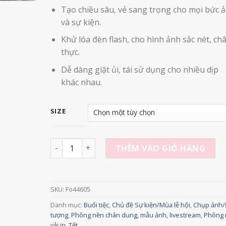
đến
Tạo chiều sâu, vẻ sang trọng cho mọi bức 
320,000₫
và sự kiện.
Khử lóa đèn flash, cho hình ảnh sắc nét, ch
thực.
Dễ dàng giặt ủi, tái sử dụng cho nhiều dịp
khác nhau.
SIZE
Fo44605 - Phông Nền vải Chụp Ảnh Tết Màu Loa
THÊM VÀO GIỎ HÀNG
SKU:
Fo44605
Danh mục:
Buổi tiệc
,
Chủ đề Sự kiện/Mùa lễ hội
,
Chụp ảnh/
tượng
,
Phông nền chân dung, mẫu ảnh, livestream
,
Phông 
vải in
,
Tết