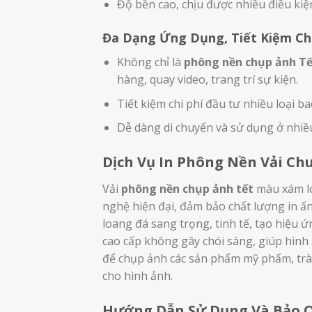
Độ bền cao, chịu được nhiều điều kiện
Đa Dạng Ứng Dụng, Tiết Kiệm Chi
Không chỉ là
phông nền chụp ảnh T
hàng, quay video, trang trí sự kiện.
Tiết kiệm chi phí đầu tư nhiều loại 
Dễ dàng di chuyển và sử dụng ở nhiề
Dịch Vụ In Phông Nền Vải Ch
Vải
phông nền chụp ảnh tết
màu xám lo
nghệ hiện đại, đảm bảo chất lượng in ấ
loang đá sang trọng, tinh tế, tạo hiệu ứ
cao cấp không gây chói sáng, giúp hình
để chụp ảnh các sản phẩm mỹ phẩm, trà
cho hình ảnh.
Hướng Dẫn Sử Dụng Và Bảo 