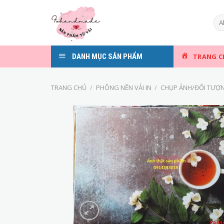
Skip
to
content
DANH MỤC SẢN PHẨM
TRANG C
TRANG CHỦ
/
PHÔNG NỀN VẢI IN
/
CHỤP ẢNH/ĐỐI TƯỢ