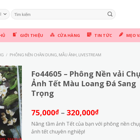
Tìm
kiếm:
HỦ
GIỚI THIỆU
CỬA HÀNG
TIN TỨC
MẸO V
NG
/
PHÔNG NỀN CHÂN DUNG, MẪU ẢNH, LIVESTREAM
Fo44605 – Phông Nền vải Ch
Ảnh Tết Màu Loang Đá Sang
Trọng
Khoảng
75,000
–
320,000
₫
₫
giá:
Nâng tầm ảnh Tết của bạn với phông nền chụ
từ
ảnh tết chuyên nghiệp!
75,000₫