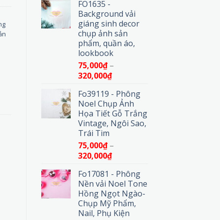
FO1635 -
từ
Background vải
75,000₫
giáng sinh decor
ng
đến
chụp ảnh sản
ản
320,000₫
phẩm, quần áo,
lookbook
75,000
₫
–
Khoảng
320,000
₫
giá:
Fo39119 - Phông
từ
Noel Chụp Ảnh
75,000₫
Họa Tiết Gỗ Trắng
đến
Vintage, Ngôi Sao,
320,000₫
Trái Tim
75,000
₫
–
Khoảng
320,000
₫
giá:
Fo17081 - Phông
từ
Nền vải Noel Tone
75,000₫
Hồng Ngọt Ngào-
đến
Chụp Mỹ Phẩm,
320,000₫
Nail, Phụ Kiện