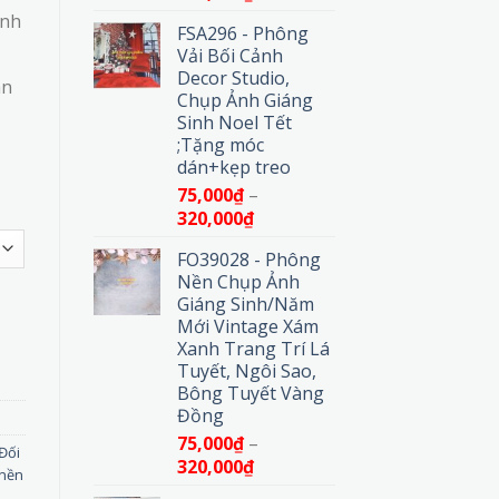
giá:
ảnh
FSA296 - Phông
từ
Vải Bối Cảnh
75,000₫
Decor Studio,
đến
ân
Chụp Ảnh Giáng
320,000₫
Sinh Noel Tết
;Tặng móc
dán+kẹp treo
75,000
₫
–
Khoảng
320,000
₫
giá:
FO39028 - Phông
từ
Nền Chụp Ảnh
75,000₫
Giáng Sinh/Năm
đến
ng Đá Sang Trọng số lượng
Mới Vintage Xám
320,000₫
Xanh Trang Trí Lá
Tuyết, Ngôi Sao,
Bông Tuyết Vàng
Đồng
75,000
₫
–
Đối
Khoảng
320,000
₫
nền
giá: