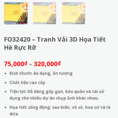
FO32420 – Tranh Vải 3D Họa Tiết
Hè Rực Rỡ
Khoảng
75,000
–
320,000
₫
₫
giá:
Kích thước đa dạng, ấn tượng
từ
75,000₫
Chất liệu cao cấp
đến
Tiện lợi: Dễ dàng gấp gọn, bảo quản và tái sử
320,000₫
dụng cho nhiều dự án chụp ảnh khác nhau.
Họa tiết sống động:
sao biển, vỏ sò, hoa sứ và lá
dừa
.