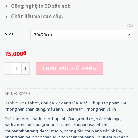
Công nghệ in 3D sắc nét
Chất liệu vải cao cấp.
XÓA
SIZE
75,000
₫
FO32420 - Tranh Vải 3D Họa Tiết Hè Rực Rỡ số lượng
THÊM VÀO GIỎ HÀNG
SKU:
FO32420
Danh mục:
Cảnh trí
,
Chủ đề Sự kiện/Mùa lễ hội
,
Chụp sản phẩm
,
Hè
,
Phông nền chân dung, mẫu ảnh, livestream
,
Phông nền vải in
Thẻ:
backdrop
,
backdropchupanh
,
Backgroud chụp ảnh vintage
,
background3d
,
backgroundchupanh
,
chupanhsanpham
,
chupanhthoitrang
,
decorstudio
,
phông nền chụp ảnh sản phẩm
,
phông nền hè
,
phongnen3d
,
phongnenchupanh
,
PhụKiệnChụpẢnh
,