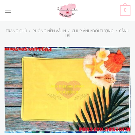
Skip
to
0
content
TRANG CHỦ
/
PHÔNG NỀN VẢI IN
/
CHỤP ẢNH/ĐỐI TƯỢNG
/
CẢNH
TRÍ