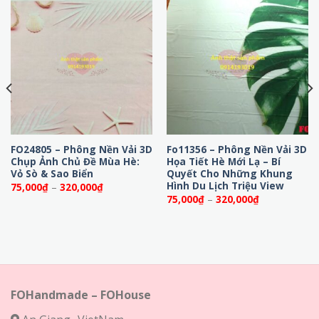
FO24805 – Phông Nền Vải 3D
Fo11356 – Phông Nền Vải 3D
Chụp Ảnh Chủ Đề Mùa Hè:
Họa Tiết Hè Mới Lạ – Bí
Vỏ Sò & Sao Biển
Quyết Cho Những Khung
Hình Du Lịch Triệu View
Khoảng
75,000
₫
–
320,000
₫
giá:
Khoảng
75,000
₫
–
320,000
₫
từ
giá:
75,000₫
từ
đến
75,000₫
320,000₫
đến
320,000₫
FOHandmade – FOHouse