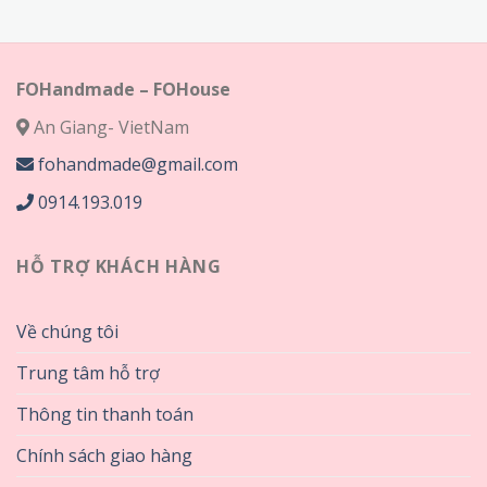
75,000₫
320,000₫
đến
320,000₫
FOHandmade – FOHouse
An Giang- VietNam
fohandmade@gmail.com
0914.193.019
HỖ TRỢ KHÁCH HÀNG
Về chúng tôi
Trung tâm hỗ trợ
Thông tin thanh toán
Chính sách giao hàng