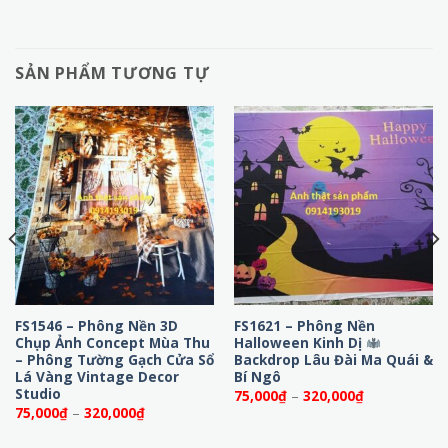
SẢN PHẨM TƯƠNG TỰ
FS1546 – Phông Nền 3D
FS1621 – Phông Nền
Chụp Ảnh Concept Mùa Thu
Halloween Kinh Dị
– Phông Tường Gạch Cửa Sổ
Backdrop Lâu Đài Ma Quái &
Lá Vàng Vintage Decor
Bí Ngô
Studio
Khoảng
75,000
₫
–
320,000
₫
giá:
Khoảng
75,000
₫
–
320,000
₫
từ
giá:
75,000₫
từ
đến