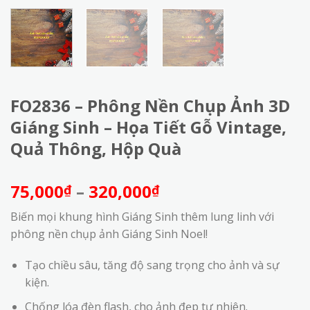
FO2836 – Phông Nền Chụp Ảnh 3D
Giáng Sinh – Họa Tiết Gỗ Vintage,
Quả Thông, Hộp Quà
Khoảng
75,000
–
320,000
₫
₫
giá:
Biến mọi khung hình Giáng Sinh thêm lung linh với
từ
phông nền chụp ảnh Giáng Sinh Noel!
75,000₫
đến
Tạo chiều sâu, tăng độ sang trọng cho ảnh và sự
320,000₫
kiện.
Chống lóa đèn flash, cho ảnh đẹp tự nhiên.