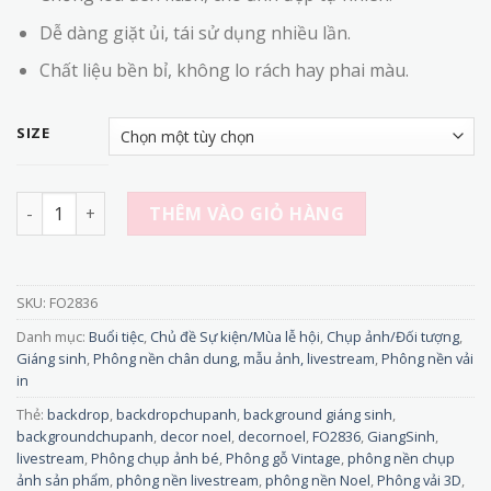
Dễ dàng giặt ủi, tái sử dụng nhiều lần.
Chất liệu bền bỉ, không lo rách hay phai màu.
SIZE
FO2836 - Phông Nền Chụp Ảnh 3D Giáng Sinh - Họa Tiết Gỗ 
THÊM VÀO GIỎ HÀNG
SKU:
FO2836
Danh mục:
Buổi tiệc
,
Chủ đề Sự kiện/Mùa lễ hội
,
Chụp ảnh/Đối tượng
,
Giáng sinh
,
Phông nền chân dung, mẫu ảnh, livestream
,
Phông nền vải
in
Thẻ:
backdrop
,
backdropchupanh
,
background giáng sinh
,
backgroundchupanh
,
decor noel
,
decornoel
,
FO2836
,
GiangSinh
,
livestream
,
Phông chụp ảnh bé
,
Phông gỗ Vintage
,
phông nền chụp
ảnh sản phẩm
,
phông nền livestream
,
phông nền Noel
,
Phông vải 3D
,