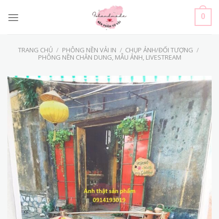
Skip
to
0
content
TRANG CHỦ
/
PHÔNG NỀN VẢI IN
/
CHỤP ẢNH/ĐỐI TƯỢNG
/
PHÔNG NỀN CHÂN DUNG, MẪU ẢNH, LIVESTREAM