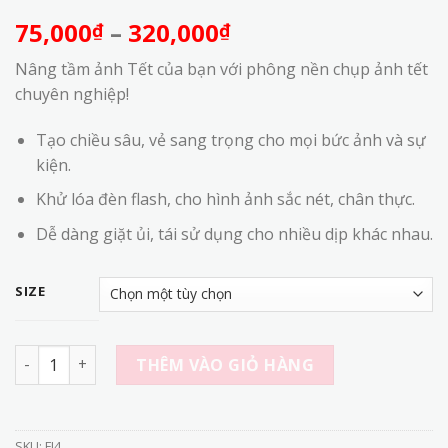
Khoảng
75,000
–
320,000
₫
₫
giá:
Nâng tầm ảnh Tết của bạn với phông nền chụp ảnh tết
từ
chuyên nghiệp!
75,000₫
đến
Tạo chiều sâu, vẻ sang trọng cho mọi bức ảnh và sự
320,000₫
kiện.
Khử lóa đèn flash, cho hình ảnh sắc nét, chân thực.
Dễ dàng giặt ủi, tái sử dụng cho nhiều dịp khác nhau.
SIZE
FI4 - Phông Nền vải Chụp Ảnh Tết Cổ Điển Mẫu FI4 - Đậm Ch
THÊM VÀO GIỎ HÀNG
SKU:
FI4