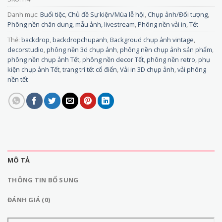
Danh mục:
Buổi tiệc
,
Chủ đề Sự kiện/Mùa lễ hội
,
Chụp ảnh/Đối tượng
,
Phông nền chân dung, mẫu ảnh, livestream
,
Phông nền vải in
,
Tết
Thẻ:
backdrop
,
backdropchupanh
,
Backgroud chụp ảnh vintage
,
decorstudio
,
phông nền 3d chụp ảnh
,
phông nền chụp ảnh sản phẩm
,
phông nền chụp ảnh Tết
,
phông nền decor Tết
,
phông nền retro
,
phụ
kiện chụp ảnh Tết
,
trang trí tết cổ điển
,
Vải in 3D chụp ảnh
,
vải phông
nền tết
MÔ TẢ
THÔNG TIN BỔ SUNG
ĐÁNH GIÁ (0)