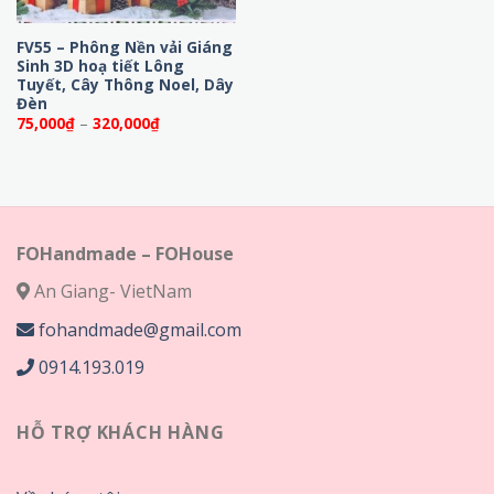
FV55 – Phông Nền vải Giáng
Sinh 3D hoạ tiết Lông
Tuyết, Cây Thông Noel, Dây
Đèn
Khoảng
75,000
₫
–
320,000
₫
giá:
từ
75,000₫
đến
320,000₫
FOHandmade – FOHouse
An Giang- VietNam
fohandmade@gmail.com
0914.193.019
HỖ TRỢ KHÁCH HÀNG