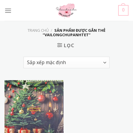
Skip
to
0
content
TRANG CHỦ
/
SẢN PHẨM ĐƯỢC GẮN THẺ
“VAILONGCHUPANHTET”
LỌC