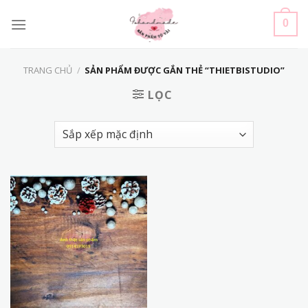
Skip
to
0
content
TRANG CHỦ
/
SẢN PHẨM ĐƯỢC GẮN THẺ “THIETBISTUDIO”
LỌC