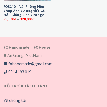
FO3210 – Vải Phông Nền
Chụp Ảnh 3D Hoạ tiết Gỗ
Nâu Giáng Sinh Vintage
Khoảng
75,000
₫
–
320,000
₫
giá:
từ
75,000₫
đến
320,000₫
FOHandmade – FOHouse
An Giang- VietNam
fohandmade@gmail.com
0914.193.019
HỖ TRỢ KHÁCH HÀNG
Về chúng tôi