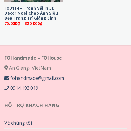
FO3114 – Tranh Vải In 3D
Decor Noel Chụp Ảnh Siêu
Đẹp Trang Trí Giáng Sinh
Khoảng
75,000
₫
–
320,000
₫
giá:
từ
75,000₫
đến
320,000₫
FOHandmade – FOHouse
An Giang- VietNam
fohandmade@gmail.com
0914.193.019
HỖ TRỢ KHÁCH HÀNG
Về chúng tôi