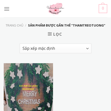
Skip
to
0
content
TRANG CHỦ
/
SẢN PHẨM ĐƯỢC GẮN THẺ “THAMTREOTUONG”
LỌC