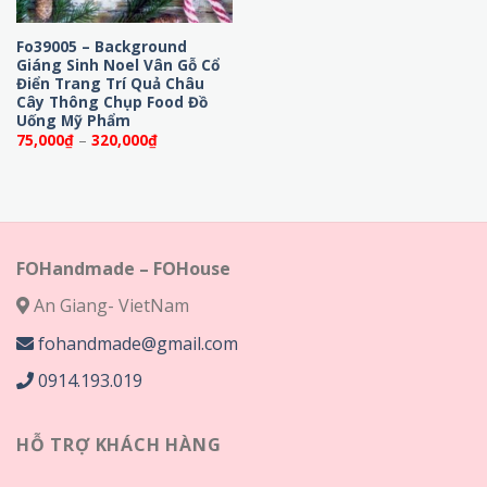
Fo39005 – Background
Giáng Sinh Noel Vân Gỗ Cổ
Điển Trang Trí Quả Châu
Cây Thông Chụp Food Đồ
Uống Mỹ Phẩm
Khoảng
75,000
₫
–
320,000
₫
giá:
từ
75,000₫
đến
320,000₫
FOHandmade – FOHouse
An Giang- VietNam
fohandmade@gmail.com
0914.193.019
HỖ TRỢ KHÁCH HÀNG