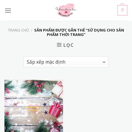
Skip
to
0
content
TRANG CHỦ
/
SẢN PHẨM ĐƯỢC GẮN THẺ “SỬ DỤNG CHO SẢN
PHẨM THỜI TRANG”
LỌC