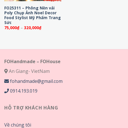
FO25311 – Phông Nền vải
Poly Chụp Ảnh Noel Decor
Food Stylist Mỹ Phẩm Trang
Sức
Khoảng
75,000
₫
–
320,000
₫
giá:
từ
75,000₫
đến
320,000₫
FOHandmade – FOHouse
An Giang- VietNam
fohandmade@gmail.com
0914.193.019
HỖ TRỢ KHÁCH HÀNG
Về chúng tôi