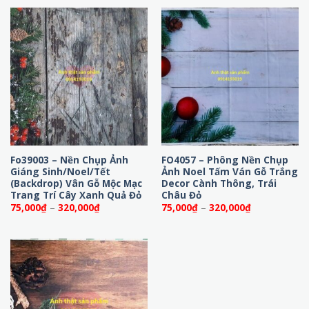
75,000₫
75,000₫
đến
đến
320,000₫
320,000₫
Fo39003 – Nền Chụp Ảnh
FO4057 – Phông Nền Chụp
Giáng Sinh/Noel/Tết
Ảnh Noel Tấm Ván Gỗ Trắng
(Backdrop) Vân Gỗ Mộc Mạc
Decor Cành Thông, Trái
Trang Trí Cây Xanh Quả Đỏ
Châu Đỏ
Khoảng
Khoảng
75,000
₫
–
320,000
₫
75,000
₫
–
320,000
₫
giá:
giá:
từ
từ
75,000₫
75,000₫
đến
đến
320,000₫
320,000₫