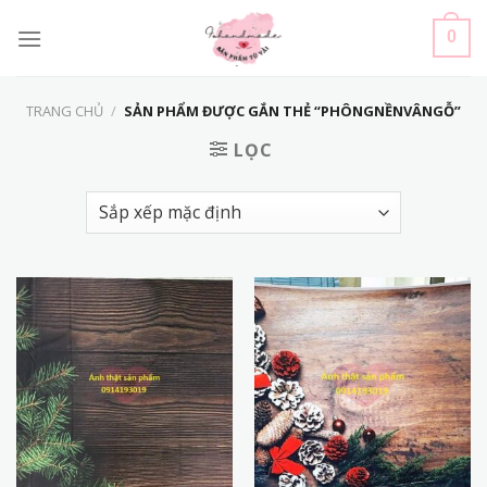
Skip
to
0
content
TRANG CHỦ
/
SẢN PHẨM ĐƯỢC GẮN THẺ “PHÔNGNỀNVÂNGỖ”
LỌC