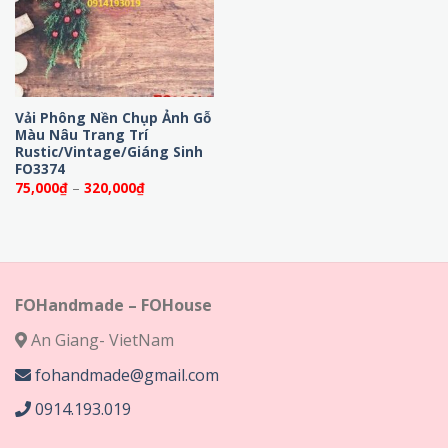
Vải Phông Nền Chụp Ảnh Gỗ
Màu Nâu Trang Trí
Rustic/Vintage/Giáng Sinh
FO3374
Khoảng
75,000
₫
–
320,000
₫
giá:
từ
75,000₫
đến
320,000₫
FOHandmade – FOHouse
An Giang- VietNam
fohandmade@gmail.com
0914.193.019