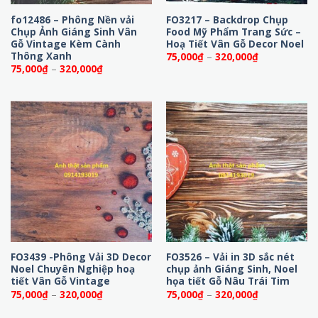
fo12486 – Phông Nền vải
FO3217 – Backdrop Chụp
Chụp Ảnh Giáng Sinh Vân
Food Mỹ Phẩm Trang Sức –
Gỗ Vintage Kèm Cành
Hoạ Tiết Vân Gỗ Decor Noel
Thông Xanh
Khoảng
75,000
₫
–
320,000
₫
giá:
Khoảng
75,000
₫
–
320,000
₫
từ
giá:
75,000₫
từ
đến
75,000₫
320,000₫
đến
320,000₫
FO3439 -Phông Vải 3D Decor
FO3526 – Vải in 3D sắc nét
Noel Chuyên Nghiệp hoạ
chụp ảnh Giáng Sinh, Noel
tiết Vân Gỗ Vintage
họa tiết Gỗ Nâu Trái Tim
Khoảng
Khoảng
75,000
₫
–
320,000
₫
75,000
₫
–
320,000
₫
giá:
giá:
từ
từ