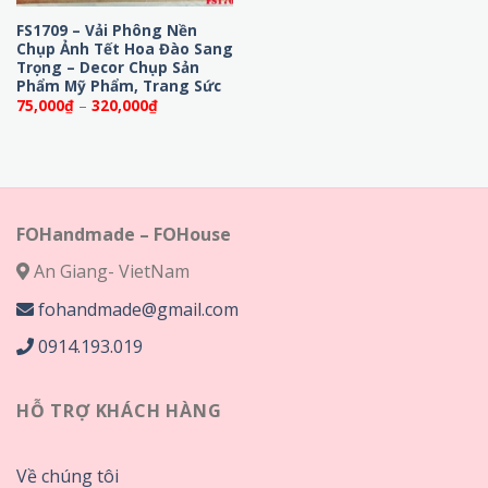
FS1709 – Vải Phông Nền
Chụp Ảnh Tết Hoa Đào Sang
Trọng – Decor Chụp Sản
Phẩm Mỹ Phẩm, Trang Sức
Khoảng
75,000
₫
–
320,000
₫
giá:
từ
75,000₫
đến
320,000₫
FOHandmade – FOHouse
An Giang- VietNam
fohandmade@gmail.com
0914.193.019
HỖ TRỢ KHÁCH HÀNG
Về chúng tôi