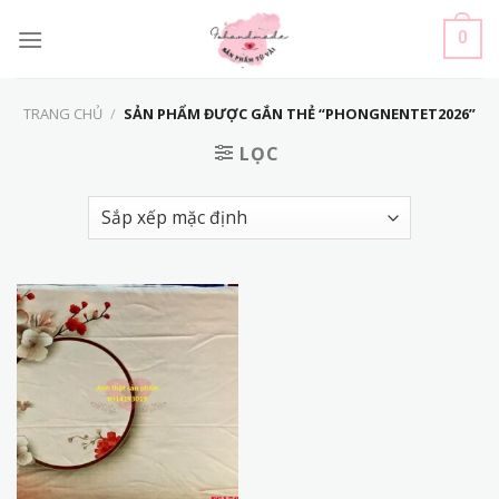
Skip
to
0
content
TRANG CHỦ
/
SẢN PHẨM ĐƯỢC GẮN THẺ “PHONGNENTET2026”
LỌC