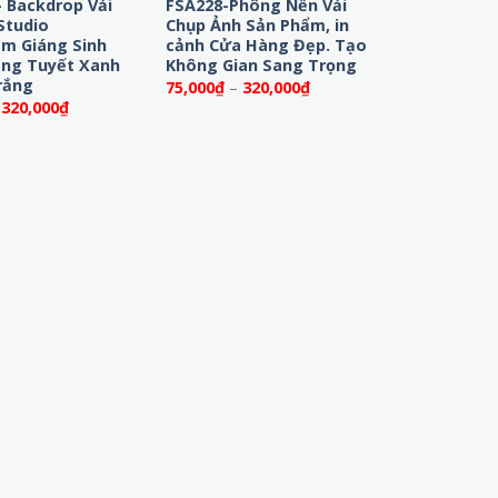
– Backdrop Vải
FSA228-Phông Nền Vải
Studio
Chụp Ảnh Sản Phẩm, in
am Giáng Sinh
cảnh Cửa Hàng Đẹp. Tạo
ng Tuyết Xanh
Không Gian Sang Trọng
rắng
Khoảng
75,000
₫
–
320,000
₫
giá:
Khoảng
320,000
₫
từ
giá:
75,000₫
từ
đến
75,000₫
320,000₫
đến
320,000₫