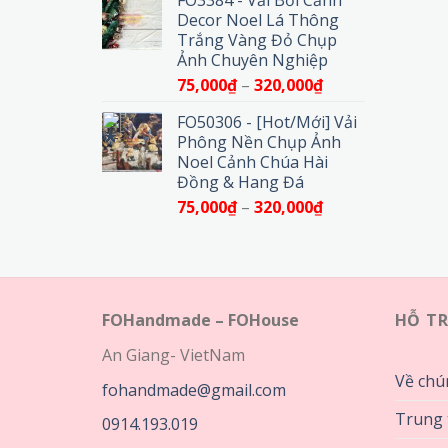
FO3384 - Vải Bối Cảnh
từ
Decor Noel Lá Thông
75,000₫
Trắng Vàng Đỏ Chụp
đến
Ảnh Chuyên Nghiệp
320,000₫
Khoảng
75,000
₫
–
320,000
₫
giá:
FO50306 -
[Hot/Mới] Vải
từ
Phông Nền Chụp Ảnh
75,000₫
Noel Cảnh Chúa Hài
đến
Đồng & Hang Đá
320,000₫
Khoảng
75,000
₫
–
320,000
₫
giá:
từ
75,000₫
đến
320,000₫
FOHandmade – FOHouse
HỖ T
An Giang- VietNam
Về chú
fohandmade@gmail.com
Trung 
0914.193.019