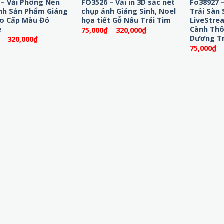
 – Vải Phông Nền
FO3526 – Vải in 3D sắc nét
Fo38927 
nh Sản Phẩm Giáng
chụp ảnh Giáng Sinh, Noel
Trải Sàn 
ao Cấp Màu Đỏ
họa tiết Gỗ Nâu Trái Tim
LiveStre
e
Cành Thô
Khoảng
75,000
₫
–
320,000
₫
giá:
Dương T
Khoảng
–
320,000
₫
từ
giá:
75,000
₫
–
75,000₫
từ
đến
75,000₫
320,000₫
đến
320,000₫