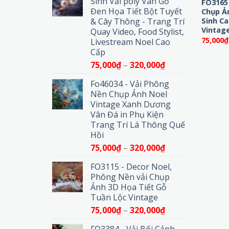
Sinh Vải poly Vân Gỗ
FO3165
75,000₫
Đen Họa Tiết Bột Tuyết
Chụp Ả
đến
Sinh C
& Cây Thông - Trang Trí
320,000₫
Vintag
Quay Video, Food Stylist,
75,000
₫
Livestream Noel Cao
Cấp
Khoảng
75,000
₫
–
320,000
₫
giá:
Fo46034 - Vải Phông
từ
Nền Chụp Ảnh Noel
75,000₫
Vintage Xanh Dương
đến
Vân Đá in Phụ Kiện
320,000₫
Trang Trí Lá Thông Quế
Hồi
Khoảng
75,000
₫
–
320,000
₫
giá:
FO3115 - Decor Noel,
từ
Phông Nền vải Chụp
75,000₫
Ảnh 3D Họa Tiết Gỗ
đến
Tuần Lộc Vintage
320,000₫
Khoảng
75,000
₫
–
320,000
₫
giá: