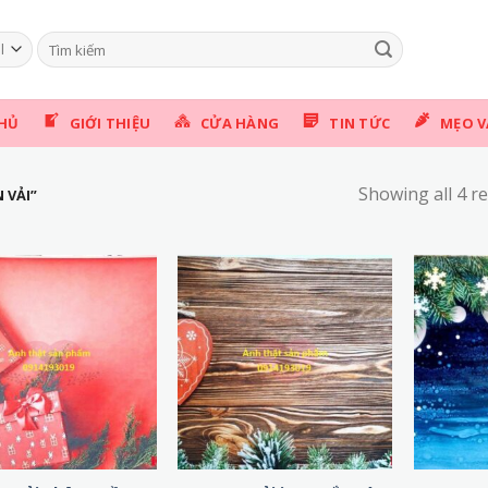
Tìm
kiếm:
HỦ
GIỚI THIỆU
CỬA HÀNG
TIN TỨC
MẸO V
Showing all 4 re
 VẢI”