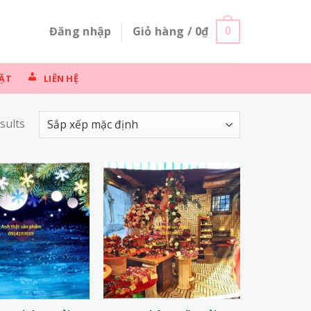
Đăng nhập
Giỏ hàng /
0
₫
0
ẶT
LIÊN HỆ
sults