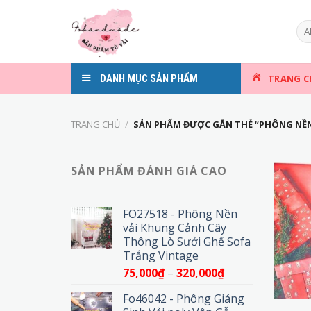
Skip
to
content
DANH MỤC SẢN PHẨM
TRANG C
TRANG CHỦ
/
SẢN PHẨM ĐƯỢC GẮN THẺ “PHÔNG NỀN
SẢN PHẨM ĐÁNH GIÁ CAO
FO27518 - Phông Nền
vải Khung Cảnh Cây
Thông Lò Sưởi Ghế Sofa
Trắng Vintage
Khoảng
75,000
₫
–
320,000
₫
giá:
Fo46042 - Phông Giáng
từ