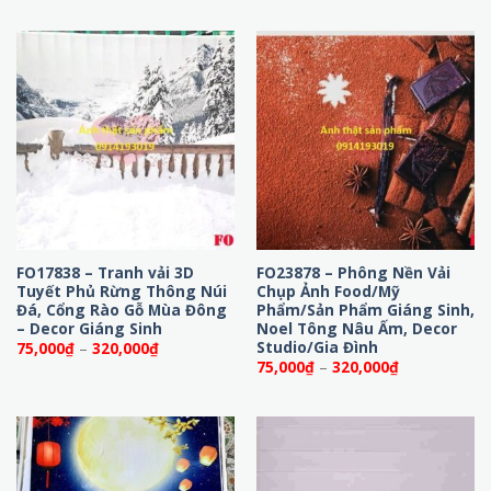
từ
từ
75,000₫
75,000₫
đến
đến
320,000₫
320,000₫
FO17838 – Tranh vải 3D
FO23878 – Phông Nền Vải
Tuyết Phủ Rừng Thông Núi
Chụp Ảnh Food/Mỹ
Đá, Cổng Rào Gỗ Mùa Đông
Phẩm/Sản Phẩm Giáng Sinh,
– Decor Giáng Sinh
Noel Tông Nâu Ấm, Decor
Studio/Gia Đình
Khoảng
75,000
₫
–
320,000
₫
giá:
Khoảng
75,000
₫
–
320,000
₫
từ
giá:
75,000₫
từ
đến
75,000₫
320,000₫
đến
320,000₫