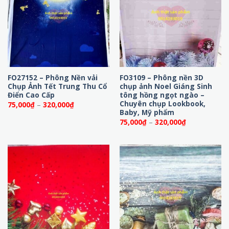
FO27152 – Phông Nền vải
FO3109 – Phông nền 3D
Chụp Ảnh Tết Trung Thu Cổ
chụp ảnh Noel Giáng Sinh
Điển Cao Cấp
tông hồng ngọt ngào –
Chuyên chụp Lookbook,
Khoảng
75,000
₫
–
320,000
₫
giá:
Baby, Mỹ phẩm
từ
Khoảng
75,000
₫
–
320,000
₫
75,000₫
giá:
đến
từ
320,000₫
75,000₫
đến
320,000₫