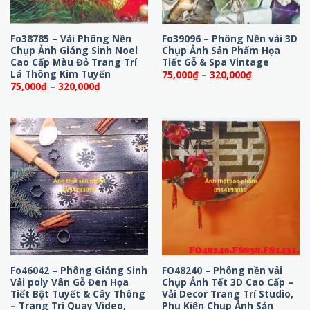
Fo38785 – Vải Phông Nền
Fo39096 – Phông Nền vải 3D
Chụp Ảnh Giáng Sinh Noel
Chụp Ảnh Sản Phẩm Họa
Cao Cấp Màu Đỏ Trang Trí
Tiết Gỗ & Spa Vintage
Lá Thông Kim Tuyến
Khoảng
75,000
₫
–
320,000
₫
giá:
Khoảng
75,000
₫
–
320,000
₫
từ
giá:
75,000₫
từ
đến
75,000₫
320,000₫
đến
320,000₫
Fo46042 – Phông Giáng Sinh
FO48240 – Phông nền vải
Vải poly Vân Gỗ Đen Họa
Chụp Ảnh Tết 3D Cao Cấp –
Tiết Bột Tuyết & Cây Thông
Vải Decor Trang Trí Studio,
– Trang Trí Quay Video,
Phụ Kiện Chụp Ảnh Sản