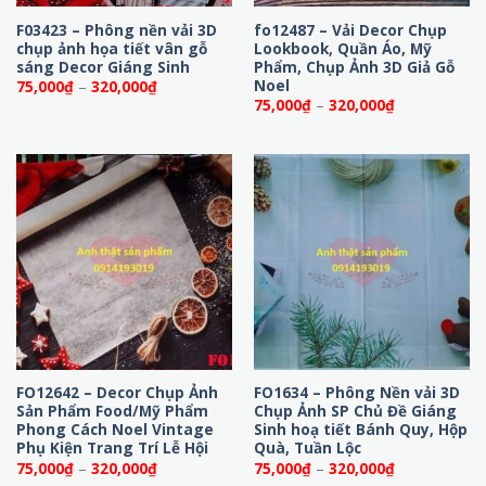
F03423 – Phông nền vải 3D
fo12487 – Vải Decor Chụp
chụp ảnh họa tiết vân gỗ
Lookbook, Quần Áo, Mỹ
sáng Decor Giáng Sinh
Phẩm, Chụp Ảnh 3D Giả Gỗ
Noel
Khoảng
75,000
₫
–
320,000
₫
giá:
Khoảng
75,000
₫
–
320,000
₫
từ
giá:
75,000₫
từ
đến
75,000₫
320,000₫
đến
320,000₫
FO12642 – Decor Chụp Ảnh
FO1634 – Phông Nền vải 3D
Sản Phẩm Food/Mỹ Phẩm
Chụp Ảnh SP Chủ Đề Giáng
Phong Cách Noel Vintage
Sinh hoạ tiết Bánh Quy, Hộp
Phụ Kiện Trang Trí Lễ Hội
Quà, Tuần Lộc
Khoảng
Khoảng
75,000
₫
–
320,000
₫
75,000
₫
–
320,000
₫
giá:
giá: