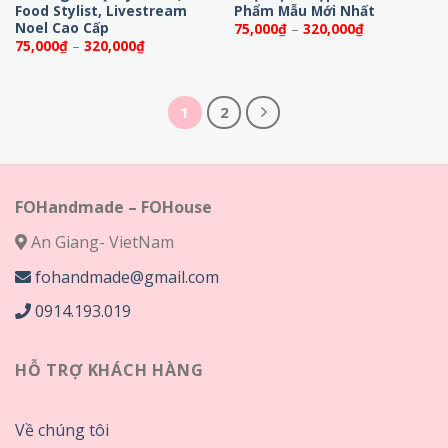
Food Stylist, Livestream
Phẩm Mẫu Mới Nhất
Noel Cao Cấp
Khoảng
75,000
₫
–
320,000
₫
giá:
Khoảng
75,000
₫
–
320,000
₫
từ
giá:
75,000₫
từ
đến
75,000₫
320,000₫
đến
320,000₫
1
2
FOHandmade – FOHouse
An Giang- VietNam
fohandmade@gmail.com
0914.193.019
HỖ TRỢ KHÁCH HÀNG
Về chúng tôi