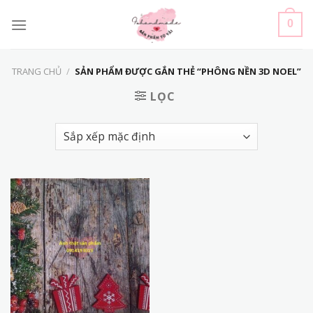
Skip
to
0
content
TRANG CHỦ
/
SẢN PHẨM ĐƯỢC GẮN THẺ “PHÔNG NỀN 3D NOEL”
LỌC