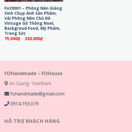
Fo39001 – Phông Nền Giáng
Sinh Chụp Ảnh Sản Phẩm,
Vải Phông Nền Chủ Đề
Vintage Gỗ Thông Noel,
Backgroud Food, Mỹ Phẩm,
Trang Sức
Khoảng
75,000
₫
–
320,000
₫
giá:
từ
75,000₫
đến
320,000₫
FOHandmade – FOHouse
An Giang- VietNam
fohandmade@gmail.com
0914.193.019
HỖ TRỢ KHÁCH HÀNG