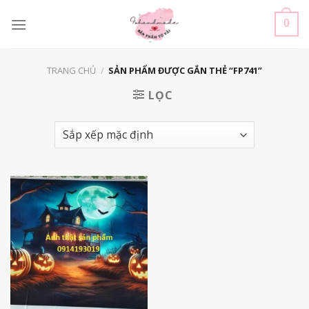
Skip
to
0
content
TRANG CHỦ
/
SẢN PHẨM ĐƯỢC GẮN THẺ “FP741”
LỌC