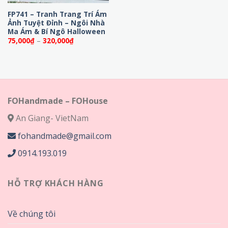
FP741 – Tranh Trang Trí Ám
Ảnh Tuyệt Đỉnh – Ngôi Nhà
Ma Ám & Bí Ngô Halloween
Khoảng
75,000
₫
–
320,000
₫
giá:
từ
75,000₫
đến
320,000₫
FOHandmade – FOHouse
An Giang- VietNam
fohandmade@gmail.com
0914.193.019
HỖ TRỢ KHÁCH HÀNG
Về chúng tôi